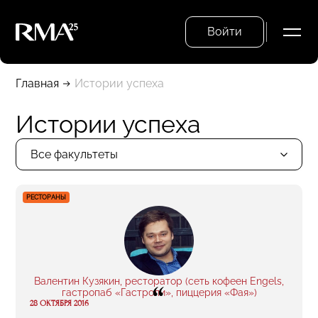
Войти
Главная
Истории успеха
Истории успеха
Все факультеты
РЕСТОРАНЫ
Валентин Кузякин, ресторатор (сеть кофеен Engels,
“
гастропаб «Гастроли», пиццерия «Фая»)
28 ОКТЯБРЯ 2016