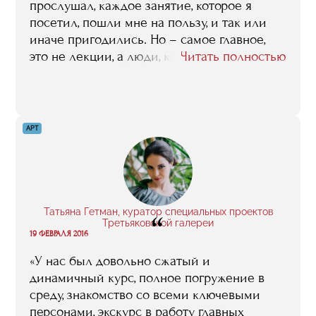
использую практически каждый день».
прослушал, каждое занятие, которое я
посетил, пошли мне на пользу, и так или
иначе пригодились. Но – самое главное,
это не лекции, а люди, которые их читают.
Читать полностью
То есть, основное, что RMA может своим
студентам дать, это возможность напрямую,
без посредников общаться с лучшими
профессионалами спортивной индустрии,
АРТ
какие только у нас в стране есть. Эту
возможность общения, установления
контактов, деловых связей с этими людьми,
с клубами, с федерациями, с компаниями,
где они работают, я всех потенциальных
Татьяна Гетман, куратор специальных проектов
“
абитуриентов призываю высоко ценить, и
Третьяковской галереи
19 ФЕВРАЛЯ 2016
максимально ее использовать».
«У нас был довольно сжатый и
динамичный курс, полное погружение в
среду, знакомство со всеми ключевыми
персонами, экскурс в работу главных