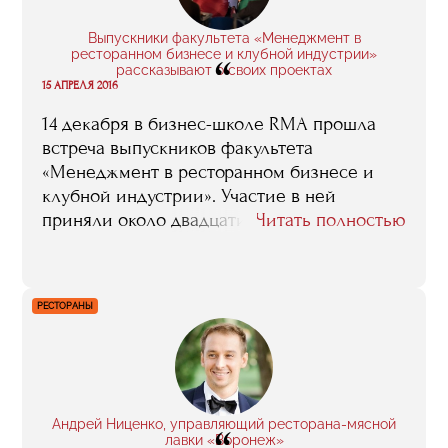
подняло на другой уровень стандартов –
после RMA все было по плечу. Еще во
Выпускники факультета «Менеджмент в
время обучения тебя всегда окружают
ресторанном бизнесе и клубной индустрии»
“
люди со схожими интересами и целями –
рассказывают о своих проектах
15 АПРЕЛЯ 2016
это поднимает планку и заставляет
работать больше».
14 декабря в бизнес-школе RMA прошла
встреча выпускников факультета
«Менеджмент в ресторанном бизнесе и
клубной индустрии». Участие в ней
приняли около двадцати человек,
Читать полностью
некоторые из которых представили
проекты, в которых они работают после
окончания обучения. Предлагаем вашему
РЕСТОРАНЫ
вниманию наиболее интересные
фрагменты рассказанного Михаилом
Коноваловым, Марикой Капанадзе и
Романом Щукой.
Андрей Ниценко, управляющий ресторана-мясной
лавки «Воронеж»