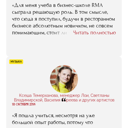
«Для меня учеба в бизнес-школе RMA
сыграла решающую роль. В том смысле,
что сюда я поступил, будучи в ресторанном
бизнесе абсолютным новичком, не совсем
понимающим, стоит ли этим делом вообще
Читать полностью
заниматься. В процессе обучения пришла
уверенность в том, что стоит, что я хочу
развиваться именно в этом направлении
и именно это дело и будет моей
МУЗЫКА
профессией».
Ксеша Темерханова, менеджер Лои, Светланы
“
Владимирской, Василия Киреева и других артистов
18 ОКТЯБРЯ 2016
«Я пошла учиться, несмотря на уже
большой опыт работы, потому что