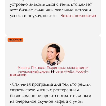
устроено, знакомишься с теми, кто делает
этот бизнес, слышишь реальные истории
успеха и неудач, постепенно формируя
Читать полностью
картину индустрии. К тому же мне
нравился сам процесс обучения, я ловила
драйв и была полна энергии. Мой
серьезный юридический бэкграунд не
РЕСТОРАНЫ
мешал почувствовать эту легкость: я с
удовольствием ходила на занятия, стараясь
не пропускать их, решала кейсы, и даже
участвовала в волонтерских программах.
Вообще, мне не хотелось заканчивать
Марина Пешнева-Подольская, основатель и
“
обучение, не хотелось уходить. Бесценно,
генеральный директор сети «Hello, Foody!»
14 ИЮЛЯ 2016
что я встретила множество прекрасных
людей, с которыми мы активно общаемся и
«Отличная программа для тех, кто решил
дружим».
связать свою жизнь с ресторанным
бизнесом, но не просто потратить деньги
на очередное скучное кафе, а с умом