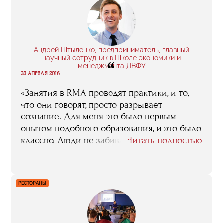
Андрей Штыленко, предприниматель, главный
научный сотрудник в Школе экономики и
“
менеджмента ДВФУ
28 АПРЕЛЯ 2016
«Занятия в RMA проводят практики, и то,
что они говорят, просто разрывает
сознание. Для меня это было первым
опытом подобного образования, и это было
классно. Люди не забивали сознание
Читать полностью
теорией, говорили от своего лица, на своем
опыте и на реальных примерах. К тому же
возможность пообщаться с топ-
РЕСТОРАНЫ
менеджерами ключевых компаний
индустрии важна сама по себе. Это
общение не просто дало мне контакты, оно