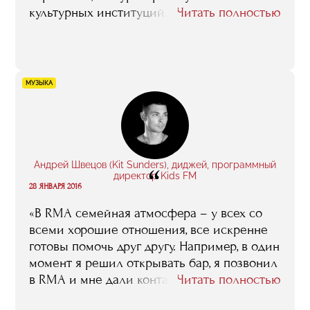
культурных институций. После окончания
Читать полностью
занятий у меня был сильный
эмоциональный подъем, я была очень
вдохновлена, хотелось делать больше, не
бояться быть услышанной в нашем
МУЗЫКА
консервативном музее, верить в свои идеи.
Полученные знания и знакомства очень
пригодились мне в работе, я стала гораздо
лучше понимать многие внутренние
процессы, специфику работы в нашей
Андрей Швецов (Kit Sunders), диджей, программный
“
среде, очень пригодился опыт музейного
директор Kids FM
28 ЯНВАРЯ 2016
менеджмента, которым делились с нами
такие гуру, как Марина Девовна Лошак,
«В RMA семейная атмосфера – у всех со
Зельфира Исмаиловна Трегулова, Василий
всеми хорошие отношения, все искренне
Церетели и другие».
готовы помочь друг другу. Например, в один
момент я решил открывать бар, я позвонил
в RMA и мне дали контакт человека,
Читать полностью
который успешно занимался барами, мы