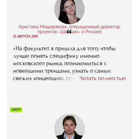
посетить выставку, сделать обзор арт-
ярмарок, написать доклад, решить кейс.
Это помогает сразу влиться в работу».
Кристина Мещерякова, операционный директор
“
проектов «Шардам» и Proviant
22 АВГУСТА 2016
«На факультет я пришла для того, чтобы
лучше понять специфику именно
московского рынка, познакомиться с
новейшими трендами, узнать о самых
свежих концепциях, приобрести новые
Читать полностью
знакомства, наработать профессиональные
связи среди местных рестораторов. То есть
это был не какой-то случайный порыв, я
четко понимала, что я от этого обучения
СПОРТ
хочу, и что в результате буду иметь. Сейчас,
по прошествии времени, я могу сказать, что
мои ожидания целиком и полностью
оправдались. Тот год, что я провела в RMA,