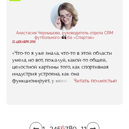
приобрела и даже нашла бизнес-партнера».
Анастасия Чернышова, руководитель отдела CRM
“
футбольного клуба «Спартак»
22 ДЕКАБРЯ 2015
«Что-то я уже знала, что-то в этой области
умела, но вот, пожалуй, какой-то общей,
целостной картины того, как спортивная
индустрия устроена, как она
функционирует, у меня до RMA не было. То,
Читать полностью
что в итоге этот паззл мне удалось в голове
у себя сложить, я считаю главным
результатом учебы. Ну и плюс к тому связи,
которые удалось наработать, идеи, которые
получилось подсмотреть».
1
...
3
4
5
6
7
8
9
...
11