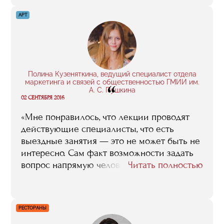
мы до сих пор иногда встречаемся. Глупо
говорить, что за год я досконально изучил
АРТ
все нюансы запуска интернет-проекта.
Но я точно могу сказать, что обучение
стало толчком в верном направлении.
Я стал лучше ориентироваться в этой
сфере: понял, как продвигать свои сервисы,
Полина Кузеняткина, ведущий специалист отдела
маркетинга и связей с общественностью ГМИИ им.
“
как работать с подрядчиками, как создавать
А. С. Пушкина
эффективную рекламу».
02 СЕНТЯБРЯ 2016
«Мне понравилось, что лекции проводят
действующие специалисты, что есть
выездные занятия — это не может быть не
интересно. Сам факт возможности задать
вопрос напрямую человеку из индустрии
Читать полностью
очень важен. Были и практические
задания: на первом собрании нас
распределили на несколько групп и
РЕСТОРАНЫ
каждой давали задание, например,