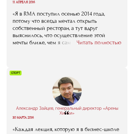
“
11 АПРЕЛЯ 2016
«Я в RMA поcтупил осенью 2014 года,
потому что всегда мечтал открыть
собственный ресторан, а тут вдруг
выяснилось, что осуществление этой
мечты ближе, чем я сам мог подумать.
Читать полностью
Понятно, что, поскольку я к тому времени в
этой среде ресторанной уже довольно
долгое время вращался, то совсем
новичком меня сложно было назвать –
СПОРТ
меня даже многие рестораторы, которые у
нас лекции читали и которым наша
компания мясо поставляла, во время
занятий узнавали, здоровались… Тем не
менее, могу однозначно сказать: выбор я
Александр Зайцев, генеральный директор «Арены
“
сделал правильный, учеба на пользу пошла,
Химки»
30 МАРТА 2016
и многое из того, что я тогда в RMA узнал и
понял, я и теперь в своей работе
«Каждая лекция, которую я в бизнес-школе