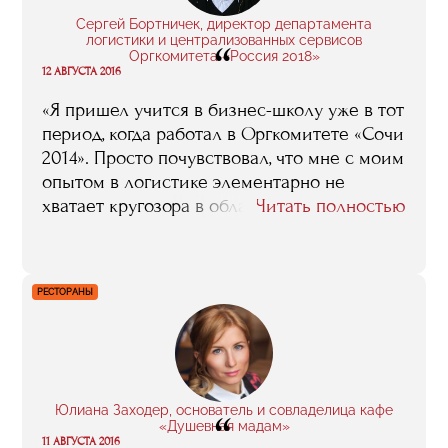
я провела не зря: это было интересно. И
Сергей Бортничек, директор департамента
что, самое главное, полезно».
логистики и централизованных сервисов
“
Оргкомитета «Россия 2018»
12 АВГУСТА 2016
«Я пришел учится в бизнес-школу уже в тот
период, когда работал в Оргкомитете «Сочи
2014». Просто почувствовал, что мне с моим
опытом в логистике элементарно не
хватает кругозора в области именно
Читать полностью
спортивного менеджмента. Я тогда слабо
ориентировался, например, в том, что из
себя представляет маркетинг в спорте, как
РЕСТОРАНЫ
функционируют спонсорские программы,
вообще был довольно далек от этой
тематики. Учеба в бизнес-школе помогла
ликвидировать эти пробелы, понять, как
устроены многие важные процессы, и
Юлиана Заходер, основатель и совладелица кафе
“
почувствовать дополнительную
«Душевная мадам»
уверенность в своих силах».
11 АВГУСТА 2016