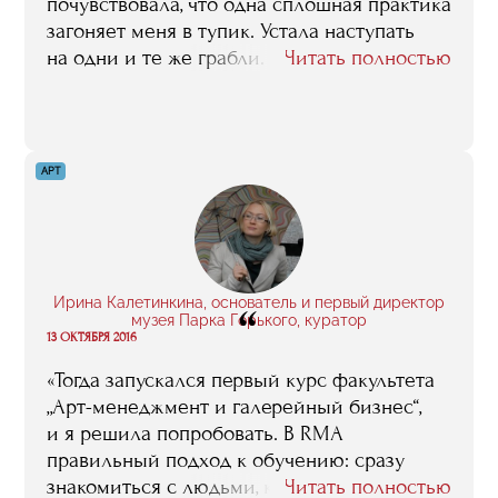
почувствовала, что одна сплошная практика
загоняет меня в тупик. Устала наступать
на одни и те же грабли. Нужны были
Читать полностью
знания, которые практику совместили бы
с теорией, чтобы всё было гармонично.
На лекциях в RMA говорили ту самую
недостающую информацию, которой мне
АРТ
не хватало».
Ирина Калетинкина, основатель и первый директор
“
музея Парка Горького, куратор
13 ОКТЯБРЯ 2016
«Тогда запускался первый курс факультета
„Арт-менеджмент и галерейный бизнес“,
и я решила попробовать. В RMA
правильный подход к обучению: сразу
знакомиться с людьми, которые
Читать полностью