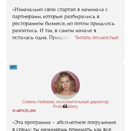
«Изначально свой стартап я начинала с
партнерами, которые разбирались в
ресторанном бизнесе, но потом пришлось
разойтись. И так, в самом начале я
осталась одна. Пришлось поднимать все
Читать полностью
записи, которые я делала на лекциях в
RMA, они очень пригодились даже спустя
три года. Но в первую очередь были
полезны контакты, например, выход на
АРТ
Андрея Фирсова (генеральный директор
бюро ресторанного консалтинга RestIdea,
преподаватель факультета «Менеджмент в
ресторанном бизнесе и клубной
индустрии»), который очень помог на
Севиль Набиева, исполнительный директор
“
старте».
FrolovGallery
10 АВГУСТА 2016
«Эта программа – абсолютное погружение
в среду: ты начинаешь понимать, как все