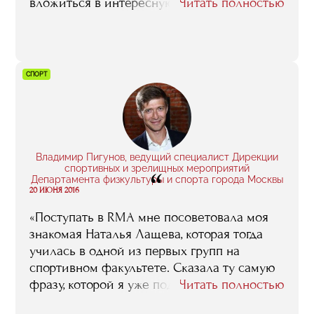
вложиться в интересную историю, которая
Читать полностью
принесет не только прибыль, но и радость
всем гастроэнтузиастам».
СПОРТ
Владимир Пигунов, ведущий специалист Дирекции
спортивных и зрелищных мероприятий
“
Департамента физкультуры и спорта города Москвы
20 ИЮНЯ 2016
«Поступать в RMA мне посоветовала моя
знакомая Наталья Лащева, которая тогда
училась в одной из первых групп на
спортивном факультете. Сказала ту самую
фразу, которой я уже поделился: мол,
Читать полностью
деньги за обучение с тебя попросят не так,