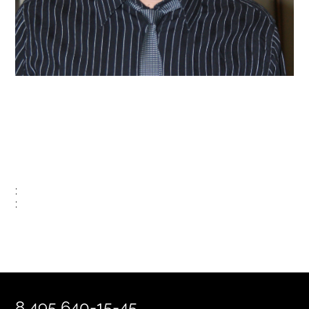
:
:
8 495 640-15-45