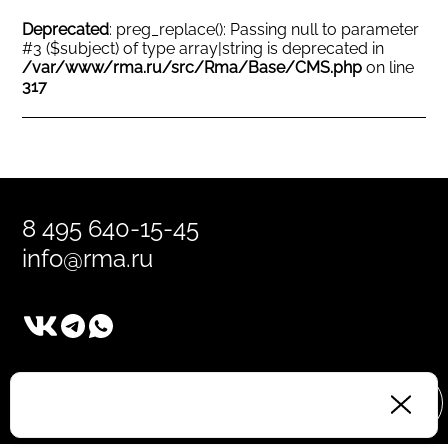
Deprecated
: preg_replace(): Passing null to parameter
#3 ($subject) of type array|string is deprecated in
/var/www/rma.ru/src/Rma/Base/CMS.php
on line
317
8 495 640-15-45
info@rma.ru