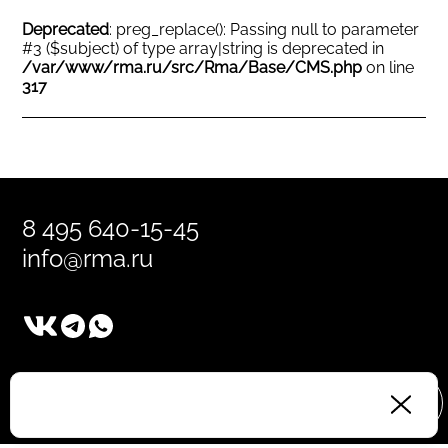
Deprecated
: preg_replace(): Passing null to parameter
#3 ($subject) of type array|string is deprecated in
/var/www/rma.ru/src/Rma/Base/CMS.php
on line
317
8 495 640-15-45
info@rma.ru