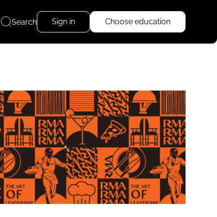
Sign in
Choose education
Search