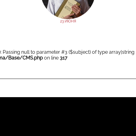
23 ИЮНЯ
): Passing null to parameter #3 ($subject) of type array|string
ma/Base/CMS.php
on line
317