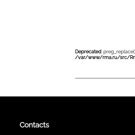
Deprecated
: preg_replace(
/var/www/rma.ru/src/R
Contacts