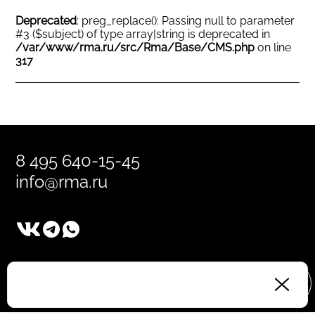
Deprecated
: preg_replace(): Passing null to parameter
#3 ($subject) of type array|string is deprecated in
/var/www/rma.ru/src/Rma/Base/CMS.php
on line
317
8 495 640-15-45
info@rma.ru