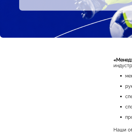
«Менедж
индустр
ме
ру
сп
сп
пр
Наши об