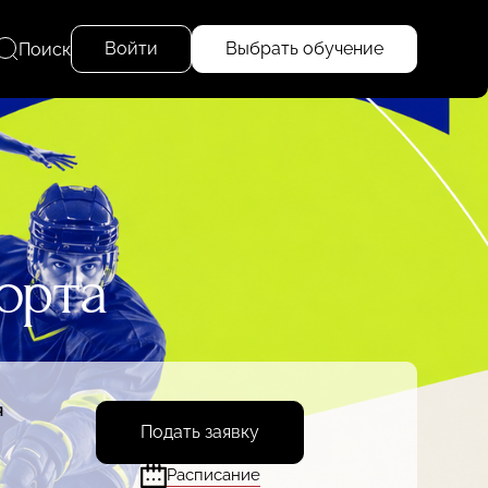
Войти
Выбрать обучение
Поиск
орта
я
Подать заявку
й
Расписание