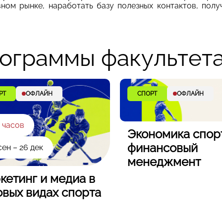
ном рынке, наработать базу полезных контактов, полу
ограммы факультет
РТ
ОФЛАЙН
СПОРТ
ОФЛАЙН
 часов
Экономика спор
финансовый
сен – 26 дек
менеджмент
кетинг и медиа в
овых видах спорта