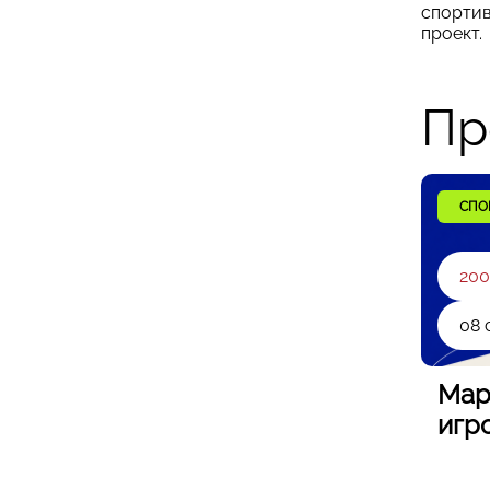
спортив
проект.
Пр
СПО
200
08 
Мар
игр