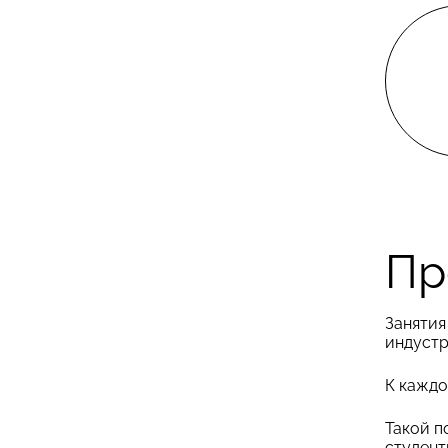
Пр
Занятия
индустр
К каждо
Такой п
студент