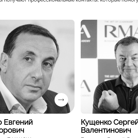
р Евгений
Кущенко Серге
орович
Валентинович