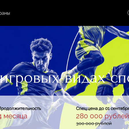
раны
игровых видах сп
Продолжительность
Спец.цена
до 01 сентябр
4 месяца
280 000 рубле
300 000 рублей