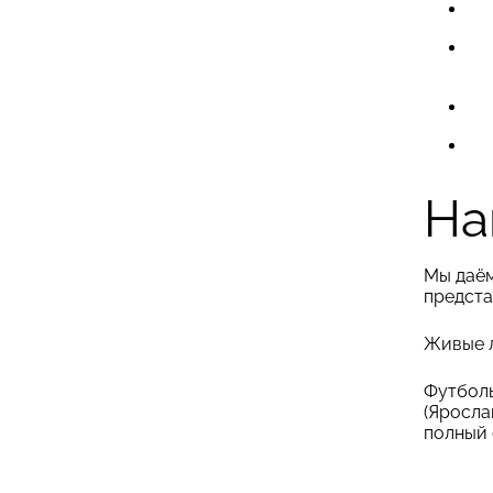
На
Мы даём
предста
Живые л
Футболь
(Яросла
полный 