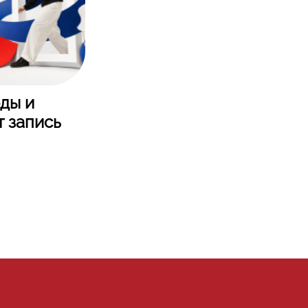
ды и
т запись