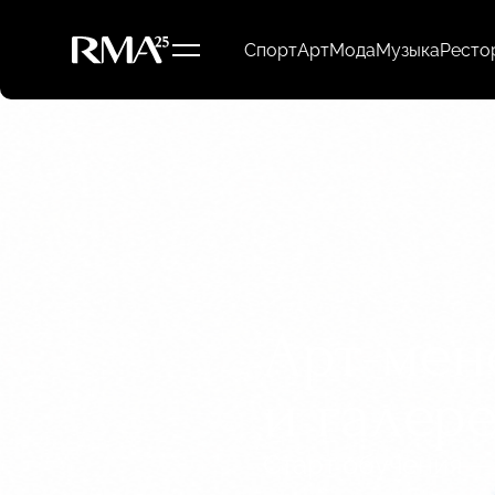
Спорт
Арт
Мода
Музыка
Ресто
Арт-мен
и галер
Старт обучения — 