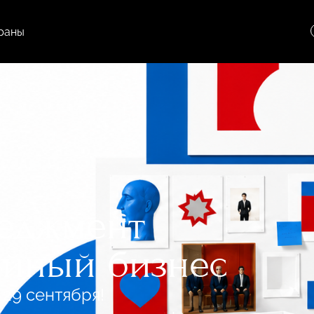
раны
еджмент
ейный бизнес
29 сентября!