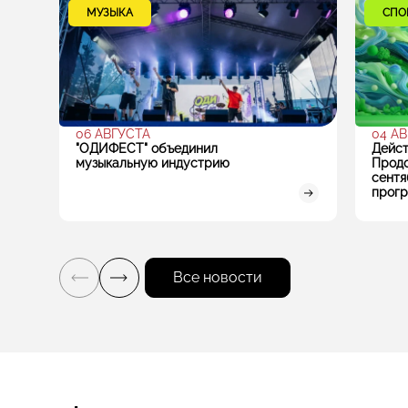
МУЗЫКА
СПО
06 АВГУСТА
04 А
"ОДИФЕСТ" объединил
Дейст
музыкальную индустрию
Продо
сентя
прогр
игров
Все новости