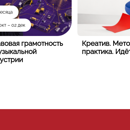
месяца
окт – 02 дек
вовая грамотность
Креатив. Мето
узыкальной
практика. Идё
устрии