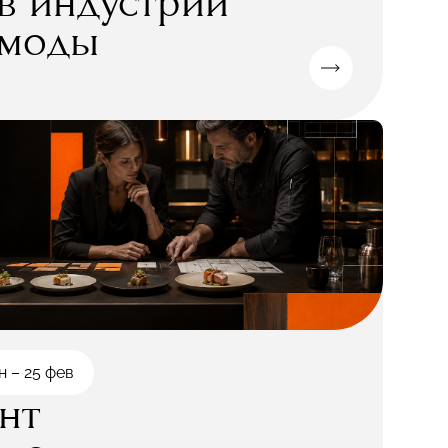
в индустрии
моды
н – 25 фев
нт