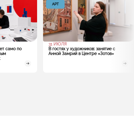
АРТ
31 ИЮЛЯ
ет само по
В гостях у художников: занятие с
мым
Анной Замрий в Центре «Зотов»
к