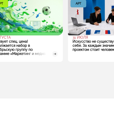
РТ
АРТ
ВГУСТА
31 ИЮЛЯ
вует спец. цена!
Искусство не существу
лжается набор в
себе. За каждым значи
брьскую группу по
проектом стоит челове
амме «Маркетинг и медиа в
ых видах спорта»