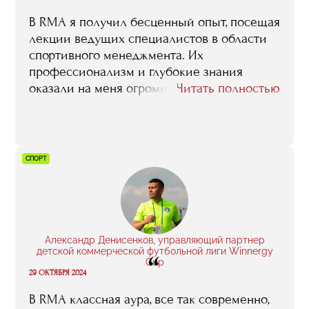
В RMA я получил бесценный опыт, посещая
лекции ведущих специалистов в области
спортивного менеджмента. Их
профессионализм и глубокие знания
оказали на меня огромное влияние. В
Читать полностью
первую очередь, именно они помогли мне
многое узнать о профессии. Например,
Евгений Гинер рассказывал о своей работе
в ЦСКА и текущем положении дел в нашем
СПОРТ
футболе абсолютно откровенно, не
стремясь ничего ни скрыть, ни
приукрасить. Так что у нас сложилось
абсолютно чёткое и непредвзятое
представление. Запомнились
Александр Денисенков, управляющий партнер
многочисленные стажировки, в том числе
детской коммерческой футбольной лиги Winnergy
“
Cup
поездка в Англию — это была фантастика!
29 ОКТЯБРЯ 2024
Ничего подобного никто, кроме RMA, не
В RMA классная аура, все так современно,
делал. Также запомнилась отличная, очень