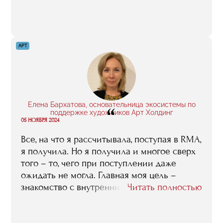
пришла в RMA не для того, чтобы чему-то
конкретно научится, а, скорее, для того,
чтобы расширить свой профессиональный
кругозор, получить рекомендации по
АРТ
«разруливанию» различных бизнес-
ситуаций, познакомится с разными точками
зрения на решение одних и тех же задач.
Мне это как кризис-менеджеру было
исключительно полезно.
Елена Бархатова, основательница экосистемы по
“
поддержке художников Арт Холдинг
05 НОЯБРЯ 2024
Все, на что я рассчитывала, поступая в RMA,
я получила. Но я получила и многое сверх
того – то, чего при поступлении даже
ожидать не могла. Главная моя цель –
знакомство с внутренним устройством арт-
Читать полностью
индустрии, с действующими здесь
законами и правилами – была достигнута,
причем свои знания в этой области, свой