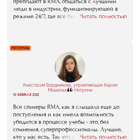
преподают в RMA, общаться с лучшими
люди в индустрии, функционируюшей в
режиме 24/7, где все быстро, все на бегу, где
Читать полностью
всем и всегда некогда - это существенная
преференция, которой никакое чтение
никакой литературы не заменит. Вообще,
нужно понимать, что RMA - это уникальная
РЕСТОРАНЫ
точка входа в шоу-бизнес, в сферу на
самом деле очень закрытую, куда с улицы
не попадешь.
Анастасия Бердникова, управляющая баром
“
Машенька и Негрони
13 ФЕВРАЛЯ 2025
Все спикеры RMA, как я слышала еще до
поступления и как имела возможность
убедится в процессе учебы - это, без
сомнения, суперпрофессионалы. Лучшие,
кто у нас есть. Так что, строго говоря, я
Читать полностью