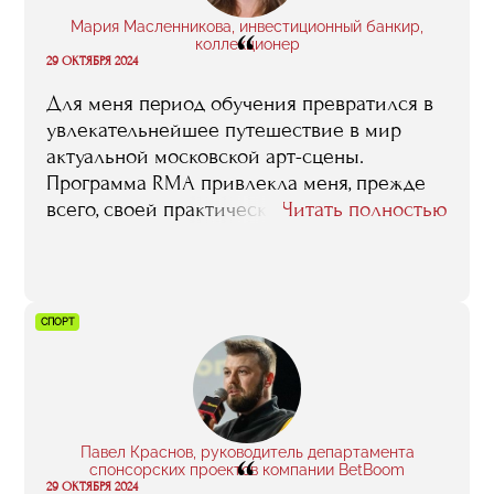
профессиональной карьеры.
Мария Масленникова, инвестиционный банкир,
“
коллекционер
29 ОКТЯБРЯ 2024
Для меня период обучения превратился в
увлекательнейшее путешествие в мир
актуальной московской арт-сцены.
Программа RMA привлекла меня, прежде
всего, своей практически-
Читать полностью
ориентированной направленностью. Ее
спикеры - без всякого преувеличения
лучшие российские профессионалы. А
учится, я считаю, нужно именно у лучших.
СПОРТ
Масса ярких впечатлений осталось от
походов в мастерские художников, от
кураторских туров по музеям и галереям.
Этот уровень погружения оказался
поистине бесценным, а полученные в
Павел Краснов, руководитель департамента
“
процессе обучения сведения – якорными.
спонсорских проектов компании BetBoom
29 ОКТЯБРЯ 2024