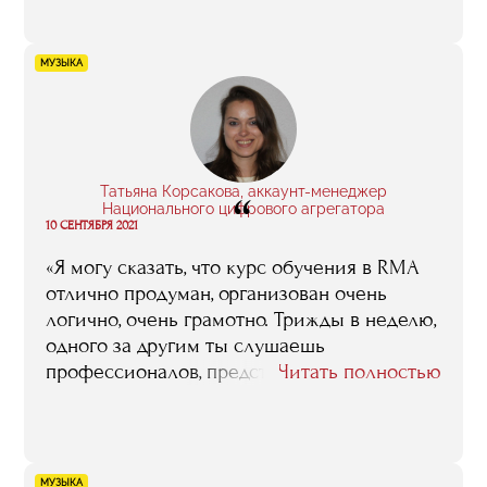
помимо знаний обзавелась массой
полезных знакомств и контактов, то, что у
меня теперь есть диплом, причем не
МУЗЫКА
просто диплом, а красный, это для меня
очень много значит даже просто в плане
самовосприятия.
Татьяна Корсакова, аккаунт-менеджер
“
Национального цифрового агрегатора
10 СЕНТЯБРЯ 2021
«Я могу сказать, что курс обучения в RMA
отлично продуман, организован очень
логично, очень грамотно. Трижды в неделю,
одного за другим ты слушаешь
профессионалов, представляющих все без
Читать полностью
исключения сегменты индустрии, так что в
конце концов перед тобой складывается
абсолютно целостная ее картина, и больше
того — ты начинаешь ощущать себя
МУЗЫКА