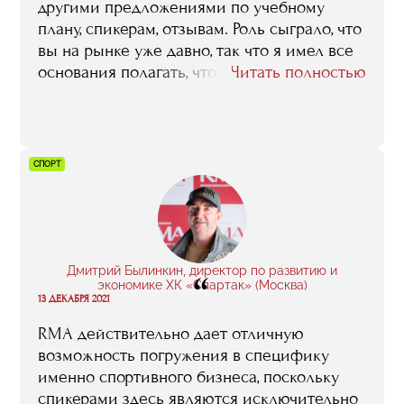
другими предложениями по учебному
плану, спикерам, отзывам. Роль сыграло, что
вы на рынке уже давно, так что я имел все
основания полагать, что программа
Читать полностью
продуманная, хорошо обкатанная,
доведенная до ума. У меня был вполне
конкретный запрос — получить, как можно
более полное и адекватное представление
СПОРТ
об арт-рынке, в первую очередь о
российском. И обучение мой запрос
удовлетворило. Учиться в бизнес-школе
было очень интересно, я старался ничего
не пропустить и не упустить. Это
Дмитрий Былинкин, директор по развитию и
“
действительно был полезный для меня
экономике ХК «Спартак» (Москва)
13 ДЕКАБРЯ 2021
опыт.
RMA действительно дает отличную
возможность погружения в специфику
именно спортивного бизнеса, поскольку
спикерами здесь являются исключительно