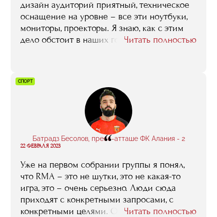
дизайн аудиторий приятный, техническое
позитивная и дружелюбная атмосфера в
оснащение на уровне – все эти ноутбуки,
нашей группе. Со многими
мониторы, проекторы. Я знаю, как с этим
однокурсниками мы общаемся до сих пор,
дело обстоит в наших государственных
Читать полностью
в том числе по работе. Многие из них
вузах, могу сравнивать… И потом, самое
добились впечатляющих успехов.
главное: состав спикеров – мне сразу
понравилось, что люди, которые на
СПОРТ
факультете преподают, они спорт не с
вертолета видели, они все – реальные
действующие практики.
“
Батрадз Бесолов, пресс-атташе ФК Алания - 2
22 ФЕВРАЛЯ 2023
Уже на первом собрании группы я понял,
что RMA – это не шутки, это не какая-то
игра, это – очень серьезно. Люди сюда
приходят с конкретными запросами, с
конкретными целями. Они реально
Читать полностью