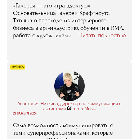
«Галерея — это игра вдолгую»
Основательница Галереи Крафтноутс
Татьяна о переходе из интерьерного
бизнеса в арт-индустрию, обучении в RMA,
работе с художниками и решении открыть
Читать полностью
собственное пространство. Татьяна пришла
в арт-индустрию из сферы дизайна
интерьеров, где прошла путь от менеджера
проектов до операционного директора.
МУЗЫКА
Обучение на программе «Арт-менеджмент
и галерейный бизнес» в RMA помогло ей
увидеть внутреннее устройство агалерею
Крафтноутс — проект, объединивший
галерею, видеопродакшн и
Анастасия Ниткина, директор по коммуникации с
“
документальные истории о людях, для
артистами Gamma Music
21 НОЯБРЯ 2024
которых творчество стало способом
говорить о самом важном.
Cама возможность коммуницировать с
теми суперпрофессионалами, которые