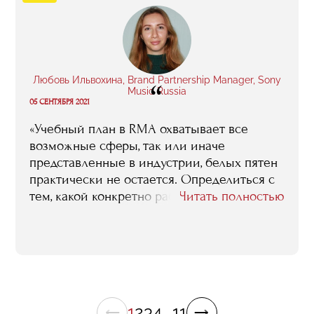
частью этой картины. Это очень важно,
поскольку помимо собственно знаний,
такой подход дает студенту возможность
определится с тем, чем лично он хотел бы
заниматься после окончания обучения: со
Любовь Ильвохина, Brand Partnership Manager, Sony
“
мной, как я уже говорила, все именно так и
Music Russia
05 СЕНТЯБРЯ 2021
произошло».
«Учебный план в RMA охватывает все
возможные сферы, так или иначе
представленные в индустрии, белых пятен
практически не остается. Определиться с
тем, какой конкретно работы ты хочешь,
Читать полностью
становится гораздо легче. И это я говорю
только про лекции и мастер-классы. Было
бы желание — можно пройти еще и кучу
стажировок, завести массу полезных
знакомств, контактов, связей».
1
2
3
4
...
11