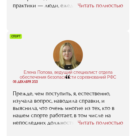
практики — люди, ежедневно работающие
Читать полностью
в спортивных клубах, лигах, в других живых
проектах, так или иначе связанных со
спортом.
СПОРТ
Елена Попова, ведущий специалист отдела
“
обеспечения безопасности соревнований РФС
08 ДЕКАБРЯ 2021
Прежде, чем поступить, я, естественно,
изучала вопрос, наводила справки, и
выяснила, что очень многие из тех, кто в
нашем спорте работает, в том числе на
непоследних должностях, имеют диплом
Читать полностью
RMA. И то, что я здесь отучилась, то, что я