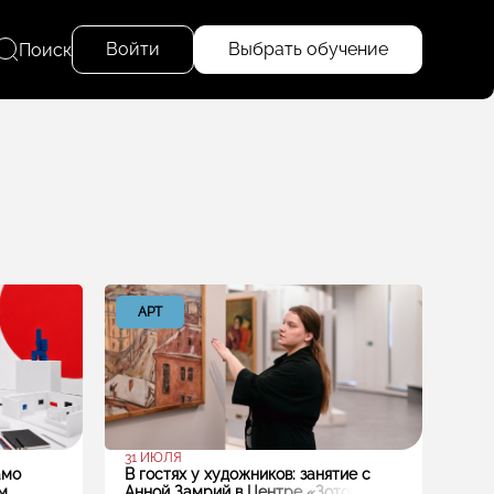
Войти
Выбрать обучение
Поиск
АРТ
31 ИЮЛЯ
амо
В гостях у художников: занятие с
м
Анной Замрий в Центре «Зотов»