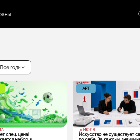
раны
Все годы
АРТ
ТА
31 ИЮЛЯ
ет спец. цена!
Искусство не существует с
ается набор в
по себе. За каждым значимы