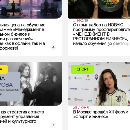
13 ИЮЛЯ
ьная цена на обучение
Открыт набор на НОВУЮ
рамме «Менеджмент в
программу профпереподгот
ьном бизнесе и
«МЕНЕДЖМЕНТ В
ии развлечений».
РЕСТОРАННОМ БИЗНЕСЕ»,
 как в офлайн, так и в
начало обучения 30 сентябр
формате!
А
СПОРТ
26 ИЮНЯ
ная стратегия артиста
В Москве прошёл XIII форум
трумент управления
«Спорт и Бизнес»
ией и культурного