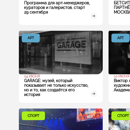
Программа для арт-менеджеров,
БЕТСИ
кураторов и галеристов. старт
ПАРТНЁ
29 сентября
МОСКВА
АРТ
АРТ
04 ИЮНЯ
02 ИЮНЯ
GARAGE: музей, который
Виктор 
показывает не только искусство,
художни
но и то, как создаётся его
Академ
история
СПОРТ
СПОРТ