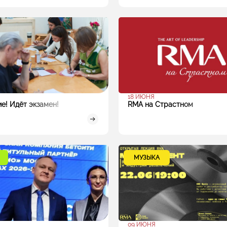
18 ИЮНЯ
е! Идёт экзамен!
RMA на Страстном
МУЗЫКА
09 ИЮНЯ