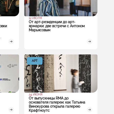
12 ИЮЛЯ
От арт-резиденции до арт-
овки
ярмарки: две встречи с Антоном
Марьясовым
я
АРТ
24 ИЮНЯ
От выпускницы RMA до
основателя галереи: как Татьяна
Винокурова открыла галерею
Крафтноутс