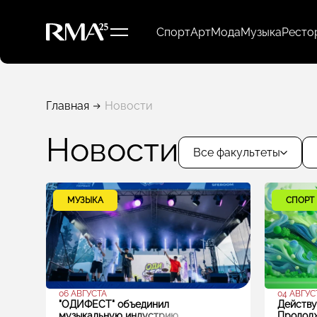
Спорт
Арт
Мода
Музыка
Ресто
Главная
Новости
Новости
Все факультеты
МУЗЫКА
СПОРТ
06 АВГУСТА
04 АВГУС
"ОДИФЕСТ" объединил
Действу
музыкальную индустрию
Продолж