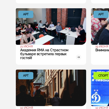
АРТ
АРТ
21 ИЮНЯ
19 ИЮНЯ
Академия RMA на Страстном
Внимани
бульваре встретила первых
гостей!
АРТ
СПОРТ
10 ИЮНЯ
10 ИЮНЯ