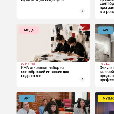
сентябр
програм
в игров
МОДА
АРТ
29 ИЮЛЯ
29 ИЮЛЯ
RMA открывает набор на
Факульт
сентябрьский интенсив для
галерей
подростков
продолж
профес
АРТ
МУЗЫК