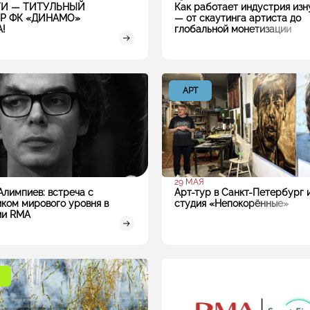
ТИ — ТИТУЛЬНЫЙ
Как работает индустрия изн
Р ФК «ДИНАМО»
— от скаутинга артиста до
!
глобальной монетизации
АРТ
29 МАЯ
Алимпиев: встреча с
Арт-тур в Санкт-Петербург 
ком мирового уровня в
студия «Непокорённые»
ии RMA