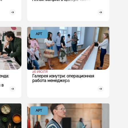
АРТ
26 ИЮЛЯ
енда:
Галерея изнутри: операционная
работа менеджера
 в
АРТ