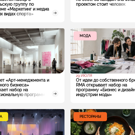
ьскую группу по
проектом стоит человек
ме «Маркетинг и медиа
ых видах спорта»
МОДА
29 ИЮЛЯ
ет «Арт-менеджмента и
От идеи до собственного бр
ного бизнеса»
RMA открывает набор на
ает набор на
программу «Бизнес и дизайн
сиональную программу
индустрии моды»
А
РЕСТОРАНЫ