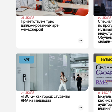
26 ИЮЛЯ
15 ИЮЛЯ
Приветствуем трио
Специал
дипломированных арт-
по прог
менеджеров!
музыкал
индустр
Обучение
онлайн-
АРТ
МУЗЫК
03 ИЮЛЯ
03 ИЮЛЯ
«ГЭС-2» как город: студенты
Визуаль
RMA на медиации
как инс
аудитор
влияния