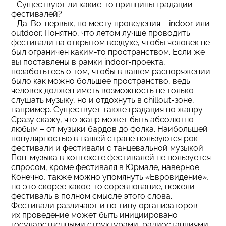
- Существуют ли какие-то принципы градации
фестивалей?
- Да. Во-первых, по месту проведения – indoor или
outdoor. Понятно, что летом лучше проводить
фестивали на открытом воздухе, чтобы человек не
был ограничен каким-то пространством. Если же
вы поставлены в рамки indoor-проекта,
позаботьтесь о том, чтобы в вашем распоряжении
было как можно большее пространство, ведь
человек должен иметь возможность не только
слушать музыку, но и отдохнуть в chillout-зоне,
например. Существует также градация по жанру.
Сразу скажу, что жанр может быть абсолютно
любым – от музыки бардов до фолка. Наибольшей
популярностью в нашей стране пользуются рок-
фестивали и фестивали с танцевальной музыкой.
Поп-музыка в контексте фестивалей не пользуется
спросом, кроме фестиваля в Юрмале, наверное.
Конечно, также можно упомянуть «Евровидение»,
но это скорее какое-то соревнование, нежели
фестиваль в полном смысле этого слова.
Фестивали различают и по типу организаторов –
их проведение может быть инициировано
государственными структурами, радиостанциями,