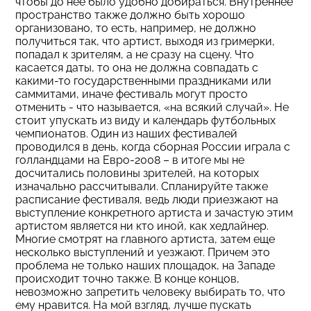
чтобы до нее было удобно добираться. Внутреннее
пространство также должно быть хорошо
организовано, то есть, например, не должно
получиться так, что артист, выходя из гримерки,
попадал к зрителям, а не сразу на сцену. Что
касается даты, то она не должна совпадать с
какими-то государственными праздниками или
саммитами, иначе фестиваль могут просто
отменить - что называется, «на всякий случай». Не
стоит упускать из виду и календарь футбольных
чемпионатов. Один из наших фестивалей
проводился в день, когда сборная России играла с
голландцами на Евро-2008 – в итоге мы не
досчитались половины зрителей, на которых
изначально рассчитывали. Спланируйте также
расписание фестиваля, ведь люди приезжают на
выступление конкретного артиста и зачастую этим
артистом является ни кто иной, как хедлайнер.
Многие смотрят на главного артиста, затем еще
несколько выступлений и уезжают. Причем это
проблема не только наших площадок, на Западе
происходит точно также. В конце концов,
невозможно запретить человеку выбирать то, что
ему нравится. На мой взгляд, лучше пускать