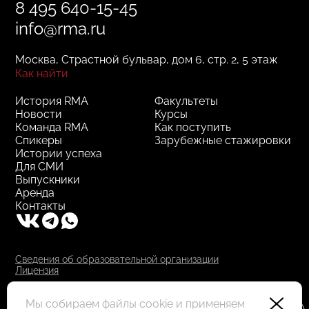
8 495 640-15-45
info@rma.ru
Москва, Страстной бульвар, дом 6, стр. 2, 5 этаж
Как найти
История RMA
Факультеты
Новости
Курсы
Команда RMA
Как поступить
Спикеры
Зарубежные стажировки
Истории успеха
Для СМИ
Выпускники
Аренда
Контакты
Сведения об образовательной организации
Лицензия
RMA © 2000–2025, АНО ДПО "РМА"
Все права защищены
Мы собираем файлы cookie и применяем