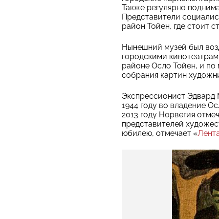
Также регулярно поднима
Представители социалист
район Тойен, где стоит 
Нынешний музей был воз
городскими кинотеатрам
районе Осло Тойен, и по
собрания картин художн
Экспрессионист Эдвард М
1944 году во владение Ос
2013 году Норвегия отме
представителей художест
юбилею, отмечает «
Лента