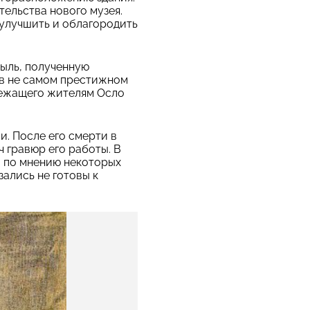
ельства нового музея.
 улучшить и облагородить
ыль, полученную
 в не самом престижном
лежащего жителям Осло
. После его смерти в
ч гравюр его работы. В
о по мнению некоторых
ались не готовы к