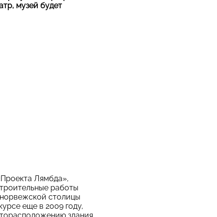
атр, музей будет
«Проекта Лямбда»,
 Строительные работы
м норвежской столицы
курсе еще в 2009 году,
сторасположению здания.