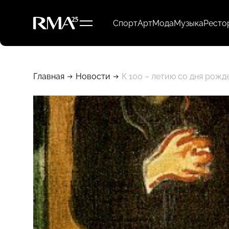
Спорт
Арт
Мода
Музыка
Ресто
Главная
Новости
К 100 – летию со дня рожд