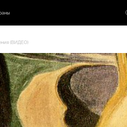
раны
ения (ВИДЕО)