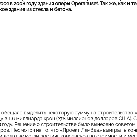
ся в 2008 году здания оперы Operahuset. Так же, как и те
ое здание из стекла и бетона.
 обещало выделить некоторую сумму на строительство 
у в 1,6 миллиарда крон (278 миллионов долларов США).
8 году. Решение о строительстве было вынесено совето
ров. Несмотря на то, что «Проект Лямбда» выиграл в кон
 долго не могли достичь консенсуса по стоимости и ме