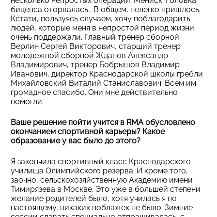
несколько непростых операций. Мениск. Головка
бицепса оторвалась… В общем, нелегко пришлось.
Кстати, пользуясь случаем, хочу поблагодарить
людей, которые меня в непростой период жизни
очень поддержали. Главный тренер сборной
Верлин Сергей Викторович, старший тренер
молодежной сборной Жданов Александр
Владимирович, тренер Бобрышов Владимир
Иванович, директор Краснодарской школы гребли
Михайловский Виталий Станиславович. Всем им
громадное спасибо. Они мне действительно
помогли.
Ваше решение пойти учится в RMA обусловлено
окончанием спортивной карьеры? Какое
образование у вас было до этого?
Я закончила спортивный класс Краснодарского
училища Олимпийского резерва. И кроме того,
заочно, сельскохозяйственную Академию имени
Тимирязева в Москве. Это уже в большей степени
желание родителей было, хотя училась я по
настоящему, никаких поблажек не было. Зимние
сессии сдавать специально отпрашивалась, с