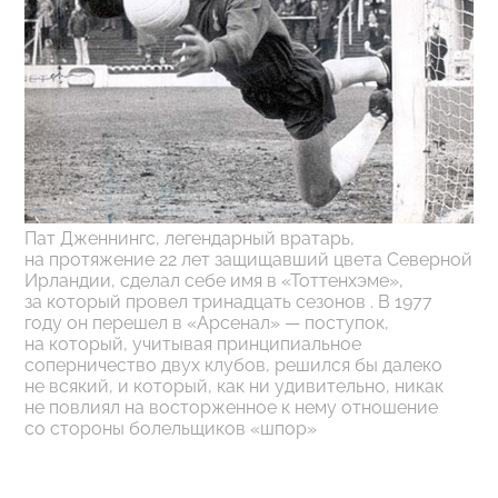
Пат Дженнингс, легендарный вратарь,
на протяжение 22 лет защищавший цвета Северной
Ирландии,
сделал себе имя в «Тоттенхэме»,
за который провел тринадцать сезонов . В 1977
году он перешел в «Арсенал» — поступок,
на который, учитывая принципиальное
соперничество двух клубов, решился бы далеко
не всякий, и который, как ни удивительно, никак
не повлиял на восторженное к нему отношение
со стороны болельщиков «шпор»