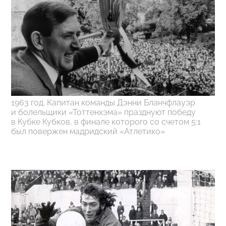
1963 год. Капитан команды Дэнни Бланчфлауэр
и болельщики «Тоттенхэма» празднуют победу
в Кубке Кубков, в финале которого со счетом 5:1
был повержен мадридский «Атлетико»