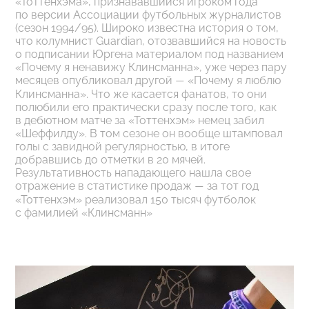
«Тоттенхэма», признававшийся игроком года
по версии Ассоциации футбольных журналистов
(сезон 1994/95). Широко известна история о том,
что колумнист Guardian, отозвавшийся на новость
о подписании Юргена материалом под названием
«Почему я ненавижу Клинсманна», уже через пару
месяцев опубликовал другой
«Почему я люблю
—
Клинсманна». Что же касается фанатов, то они
полюбили его практически сразу после того, как
в дебютном матче за «Тоттенхэм» немец забил
«Шеффилду». В том сезоне он вообще штамповал
голы с завидной регулярностью, в итоге
добравшись до отметки в 20 мячей.
Результативность нападающего нашла свое
отражение в статистике продаж
за тот год
—
«Тоттенхэм» реализовал 150 тысяч футболок
с фамилией «Клинсманн»