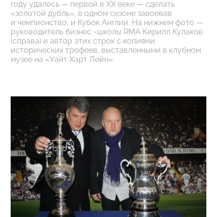
году удалось — первой в XX веке — сделать
«золотой дубль», в одном сезоне завоевав
и чемпионство, и Кубок Англии. На нижнем фото —
руководитель бизнес -школы RMA Кирилл Кулаков
(справа) и автор этих строк с копиями
исторических трофеев, выставленными в клубном
музее на «Уайт Харт Лейн»