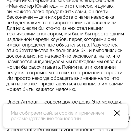
Аргентины, Германии, как «Реал», «Барселона»,
«Манчестер Юнайтед» — этот список, я думаю,
вы можете легко продолжить сами, он почти
бесконечен — для них работа с нами наверняка
не будет каким-то приоритетным направлением.
Для них, если бы кто-то из них стал нашим
техническим спонсором, мы были бы просто одним
из длинной череды клубов, перед которыми они
имеют определенные обязательства. Разумеется,
эти обязательства выполнялись бы, и выполнялись
досконально, но на какой-то эксклюзив, на то, что
называется индивидуальным подходом мы едва ли
могли бы рассчитывать. Поймите, эти компании
несутся в огромном потоке, на огромной скорости.
Им просто некогда обращать внимание на то, что
для нас может представляться важным, а им самим,
может быть, кажется мелочью.
Under Armour — совсем другое дело. Это молодая,
амбициозная американская компания, компания
Мы собираем файлы cookie и применяем
растущая и рвущаяся на новые, еще не освоенные
рекомендательные технологии
ею рынки. Мы для них — первый клуб Английской
премьер-лиги, с которым они сотрудничают и один
из первых футбольных клубов вообще — до нас