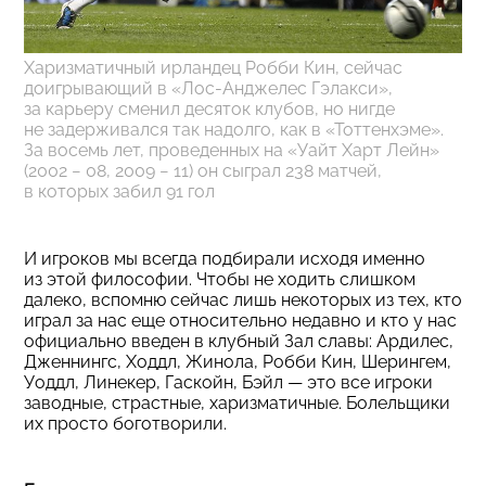
Харизматичный ирландец Робби Кин, сейчас
доигрывающий в «Лос-Анджелес Гэлакси»,
за карьеру сменил десяток клубов, но нигде
не задерживался так надолго, как в «Тоттенхэме».
За восемь лет, проведенных на «Уайт Харт Лейн»
(2002
−
08, 2009 − 11) он сыграл 238 матчей,
в которых забил 91 гол
И игроков мы всегда подбирали исходя именно
из этой философии. Чтобы не ходить слишком
далеко, вспомню сейчас лишь некоторых из тех, кто
играл за нас еще относительно недавно и кто у нас
официально введен в клубный Зал славы: Ардилес,
Дженнингс, Ходдл, Жинола, Робби Кин, Шерингем,
Уоддл, Линекер, Гаскойн, Бэйл — это все игроки
заводные, страстные, харизматичные. Болельщики
их просто боготворили.