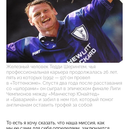
Железный человек Тедди Шерингем, чья
профессиональная карьера продолжалась 26 лет,
пять из которых (1992 — 97) он провел
в «Тоттенхэме». Спустя два года после расставания
со «шпорами» он сыграл в эпическом финале Лиги
Чемпионов между «Манчестер Юнайтед»
и «Баварией» и забил в нем гол, который помог
англичанам оставить трофей за собой
То есть я хочу сказать, что наша миссия, как
мы ее сами для себя определяем, заключается