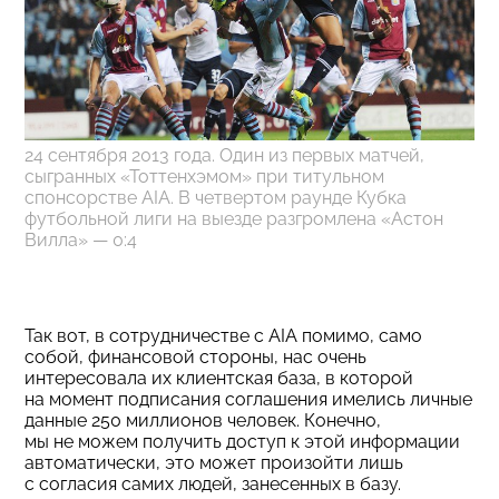
24 сентября 2013 года. Один из первых матчей,
сыгранных «Тоттенхэмом» при титульном
спонсорстве AIA. В четвертом раунде Кубка
футбольной лиги на выезде разгромлена «Астон
Вилла» — 0:4
Так вот, в сотрудничестве с АIA помимо, само
собой, финансовой стороны, нас очень
интересовала их клиентская база, в которой
на момент подписания соглашения имелись личные
данные 250 миллионов человек. Конечно,
мы не можем получить доступ к этой информации
автоматически, это может произойти лишь
с согласия самих людей, занесенных в базу.