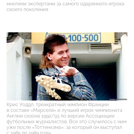
многими экспертами за самого одаренного игрока
своего поколения
Крис Уоддл, трехкратный чемпион Франции
в составе «Марселя» и лучший игрок чемпионата
Англии сезона 1992/93 по версии Ассоциации
футбольных журналистов. Все это случилось с ним
уже после «Тоттенхэма», за который он выступал
с 1985 по 1989 годы