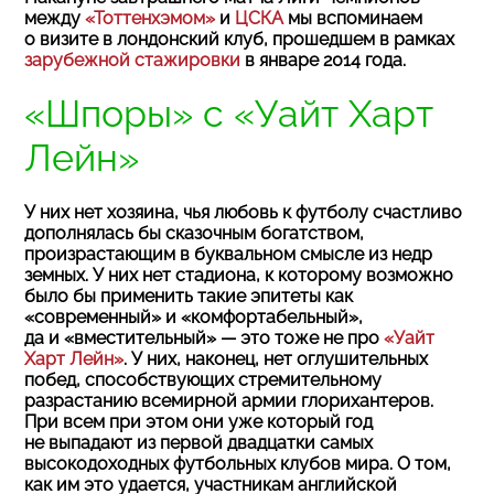
между
«Тоттенхэмом»
и
ЦСКА
мы вспоминаем
о визите в лондонский клуб, прошедшем в рамках
зарубежной стажировки
в январе 2014 года.
«Шпоры» с «Уайт Харт
Лейн»
У них нет хозяина, чья любовь к футболу счастливо
дополнялась бы сказочным богатством,
произрастающим в буквальном смысле из недр
земных. У них нет стадиона, к которому возможно
было бы применить такие эпитеты как
«современный» и «комфортабельный»,
да и «вместительный» — это тоже не про
«Уайт
Харт Лейн»
. У них, наконец, нет оглушительных
побед, способствующих стремительному
разрастанию всемирной армии глорихантеров.
При всем при этом они уже который год
не выпадают из первой двадцатки самых
высокодоходных футбольных клубов мира. О том,
как им это удается, участникам английской