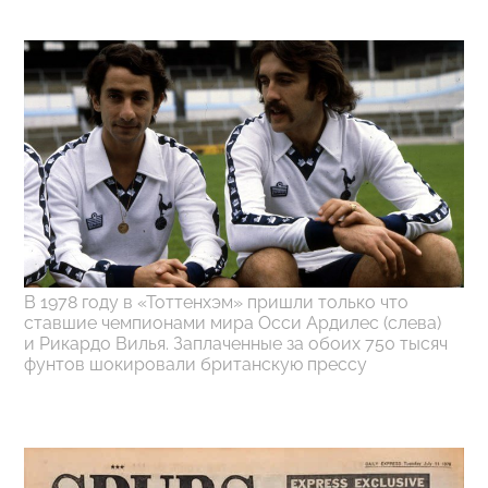
В 1978 году в «Тоттенхэм» пришли только что
ставшие чемпионами мира Осси Ардилес (слева)
и Рикардо Вилья. Заплаченные за обоих 750 тысяч
фунтов шокировали британскую прессу