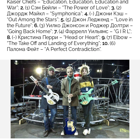
Kaiser Chiefs – “Education, Education, Education and
War”;
2.
(1) Сэм Бейли – “The Power of Love”;
3.
(2)
Джордж Майкл – “Symphonica”;
4.
(-) Джони Кэш –
“Out Among the Stars”;
5.
(5) Джон Ледженд – “Love in
the Future”;
6.
(3) Уилко Джонсон и Роджер Долтри –
“Going Back Home”;
7.
(4) Фаррелл Уильямс – “G I R L”;
8.
(-) Кристина Перри – “Head or Heart”;
9.
(7) Elbow –
“The Take Off and Landing of Everything”;
10.
(6)
Палома Фейт – “A Perfect Contradiction”.