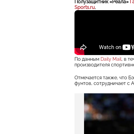
Полузащитник «Реала»
Г
Sports.ru
.
По данным
Daily Mail
, в т
производителя спортивн
Отмечается также, что Б
фунтов, сотрудничает с Ad