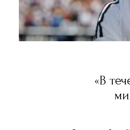
«В теч
ми