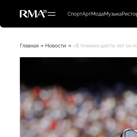
Спорт
Арт
Мода
Музыка
Ресто
Главная
Новости
«В течение шести лет он 