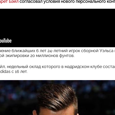
арет Бэйл
согласовал условия нового персонального кон
ечение ближайших 6 лет 24-летний игрок сборной Уэльса 
ой экипировки 20 миллионов фунтов.
эйл, недельный оклад которого в мадридском клубе соста
idas с 16 лет.