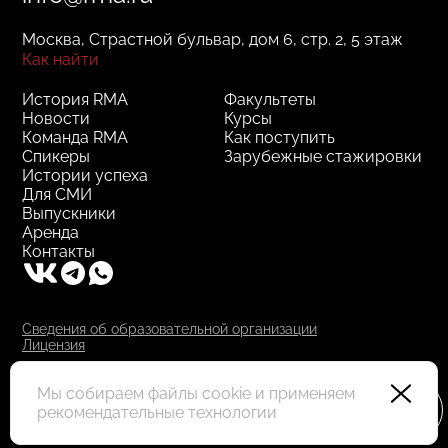
Москва, Страстной бульвар, дом 6, стр. 2, 5 этаж
Как найти
История RMA
Факультеты
Новости
Курсы
Команда RMA
Как поступить
Спикеры
Зарубежные стажировки
Истории успеха
Для СМИ
Выпускники
Аренда
Контакты
Сведения об образовательной организации
Лицензия
RMA © 2000–2025, АНО ДПО "РМА"
Все права защищены
Мы собираем файлы cookie и применяем
рекомендательные технологии