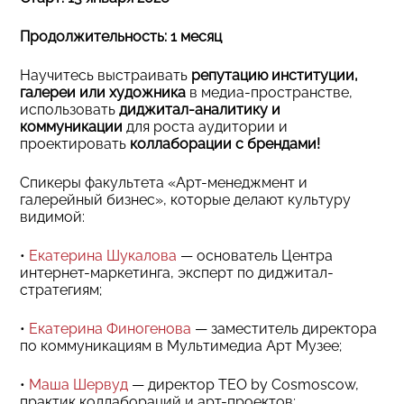
Продолжительность: 1 месяц
Научитесь выстраивать
репутацию институции,
галереи или художника
в медиа-пространстве,
использовать
диджитал-аналитику и
коммуникации
для роста аудитории и
проектировать
коллаборации с брендами!
Спикеры факультета «Арт-менеджмент и
галерейный бизнес», которые делают культуру
видимой:
•
Екатерина Шукалова
— основатель Центра
интернет-маркетинга, эксперт по диджитал-
стратегиям;
•
Екатерина Финогенова
— заместитель директора
по коммуникациям в Мультимедиа Арт Музее;
•
Маша Шервуд
— директор TEO by Cosmoscow,
практик коллабораций и арт-проектов;