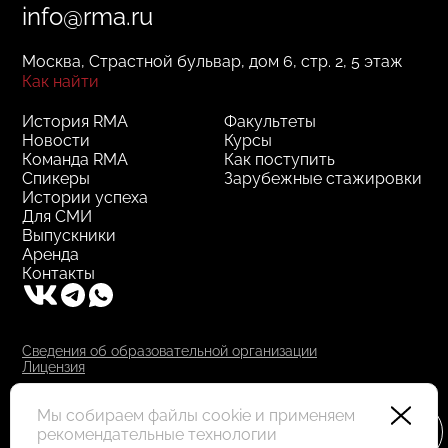
info@rma.ru
Москва, Страстной бульвар, дом 6, стр. 2, 5 этаж
Как найти
История RMA
Факультеты
Новости
Курсы
Команда RMA
Как поступить
Спикеры
Зарубежные стажировки
Истории успеха
Для СМИ
Выпускники
Аренда
Контакты
Сведения об образовательной организации
Лицензия
RMA © 2000–2025, АНО ДПО "РМА"
Все права защищены
Мы собираем файлы cookie и применяем
рекомендательные технологии