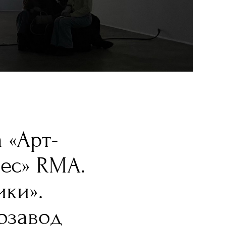
 «Арт-
ес» RMA.
ки».
озавод