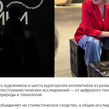
ь художников и шесть кураторских коллективов из разны
 постгуманистических исследований — от цифрового тел
природы и технологий.
бъединяет не стилистическое сходство, а общее иссле