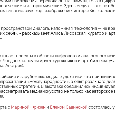
мами наблюдения, перевода опыта, памяти, тела в цифро
овеческим и алгоритмическим. Здесь медиа — это не обол
казывание: звук, код, изображение, интерфейс, коллекти
пространством диалога, напоминая: технология — не враг
их себя», - рассказывает Алиса Лисовская, куратор и а
»
тывает проекты в области цифрового и аналогового иск
в Лондоне, консультирует художников и арт-бизнесы, уч
на, Австрия).
ссийские и зарубежные медиа-художники, что принципиа
репрезентации «международности», а опыт реального диал
твенных стратегий. В выставке соединились индивидуа
 рассматривать медиаискусство не только как авторское 
я.
рта с
Мариной Фризен
и
Еленой Савинской
состоялась у