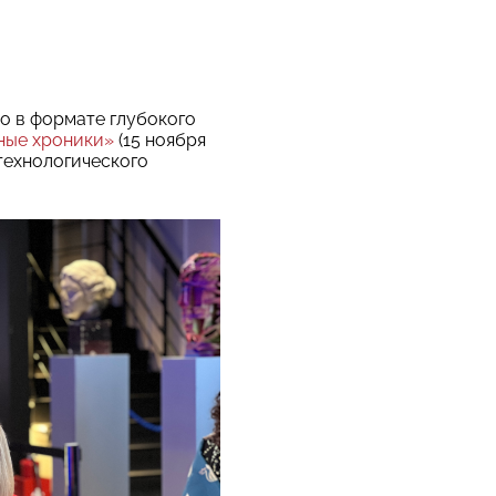
о в формате глубокого
ные хроники»
(15 ноября
 технологического