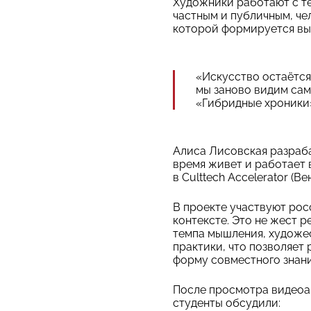
Художники работают с те
частным и публичным, чел
которой формируется выс
«Искусство остаётся 
мы заново видим сам
«Гибридные хроники
Алиса Лисовская разраба
время живет и работает 
в Culttech Accelerator (Ве
В проекте участвуют ро
контексте. Это не жест 
темпа мышления, художес
практики, что позволяет
форму совместного знани
После просмотра видеоа
студенты обсудили: