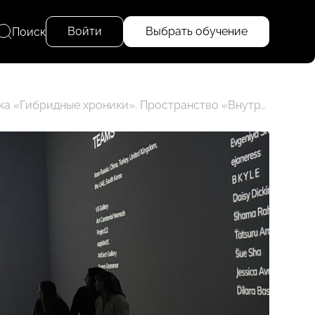
Войти
Выбрать обучение
Поиск
Выездное занятие факультета «Арт-менеджмент и галерейный бизнес» RMA. Выставка «Гибридные хроники». Пространство «Внутри», Хлебозавод