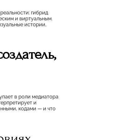
 реальности: гибрид
еским и виртуальным.
изуальные истории,
оздатель,
упает в роли медиатора
терпретирует и
анными, кодами — и что
овиях