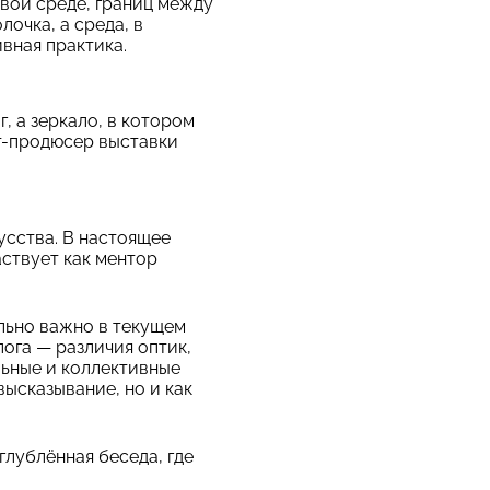
вой среде, границ между
очка, а среда, в
вная практика.
, а зеркало, в котором
рт-продюсер выставки
усства. В настоящее
аствует как ментор
льно важно в текущем
ога — различия оптик,
льные и коллективные
высказывание, но и как
глублённая беседа, где