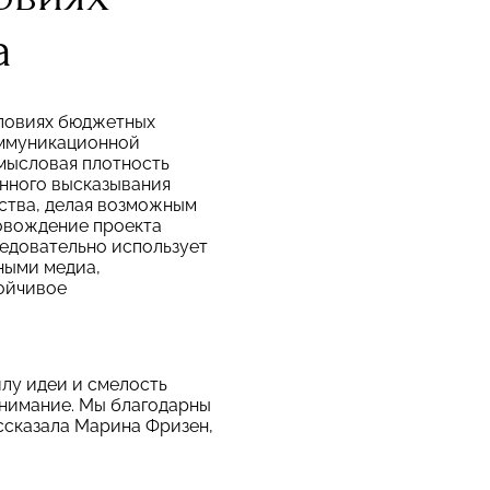
а
словиях бюджетных
оммуникационной
смысловая плотность
енного высказывания
ства, делая возможным
овождение проекта
ледовательно использует
ными медиа,
ойчивое
илу идеи и смелость
внимание. Мы благодарны
ссказала Марина Фризен,