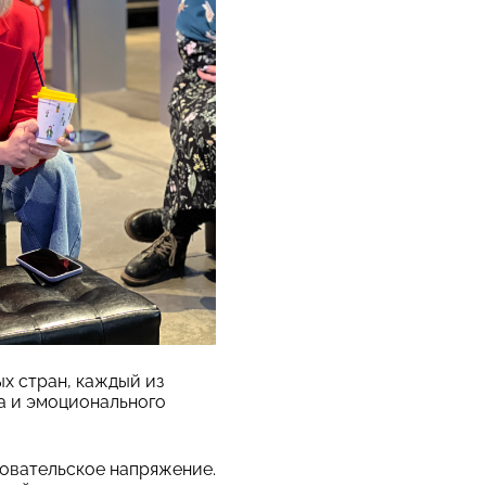
х стран, каждый из
а и эмоционального
довательское напряжение.