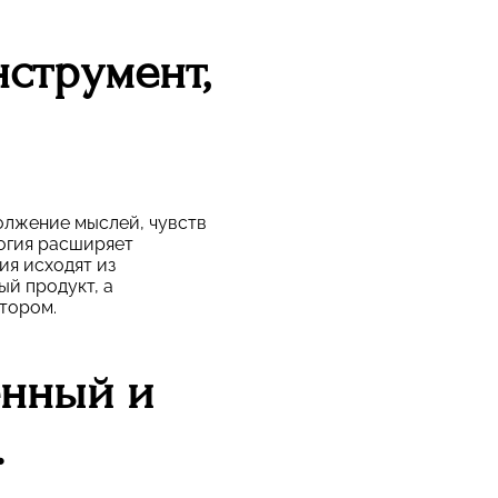
струмент,
должение мыслей, чувств
логия расширяет
ия исходят из
ый продукт, а
втором.
енный и
.