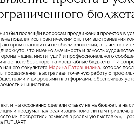
ограниченного бюджет
ния был посвящён вопросам продвижения проектов в у
Елена поделились практическим опытом выстраивания к
 фактором становится не объём вложений, а качество и 
одчеркнуто, что именно значимость и ясность художеств
тороны медиа, институций и профессионального сообще
личное поле без опоры на масштабные бюджеты. PR-сопр
а нашего факультета
Марина Патрашилина
, которая пос
ы продвижения, выстраивая точечную работу с профиль
бществами и цифровыми платформами, обеспечивая уст
ваемость инициативы.
кт, и мы осознанно сделали ставку не на бюджет, а на с
епция и продуманная реализация помогли нам привлечь 
есте мы превратили замысел в реальную выставку», - ра
та FUTUART