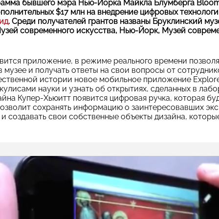
амма бывшего мэра Нью-Йорка Майкла Блумберга Bloomb
полнительных $17 млн на внедрение цифровых технологи
ид
. Среди получателей грантов названы Бруклинский му
узей современного искусства, Нью-Йорк, Музей совреме
явится приложение, в режиме реального времени позвол
 музее и получать ответы на свои вопросы от сотруднико
ственной истории новое мобильное приложение Explorer
 кулисами науки и узнать об открытиях, сделанных в лабо
йна Купер-Хьюитт появится цифровая ручка, которая бу
позволит сохранять информацию о заинтересовавших экс
о и создавать свои собственные объекты дизайна, котор