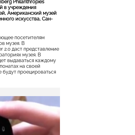
erg Philanthropies
й в учреждения
зей, Американский музей
нного искусства, Сан-
яющее посетителям
в музея. В
 2.0 даст представление
раториях музея. В
дет выдаваться каждому
понатах на своей
ые будут проецироваться