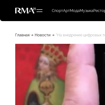
Спорт
Арт
Мода
Музыка
Ресто
Главная
Новости
"На внедрение цифровых т