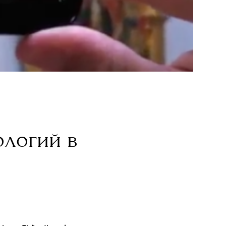
ологий в
"