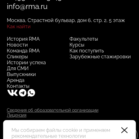
info@rma.ru
Москва, Страстной бульвар, дом 6, стр. 2, 5 этаж
Как найти
История RMA
Факультеты
Новости
Курсы
Команда RMA
Как поступить
Спикеры
Зарубежные стажировки
Истории успеха
Для СМИ
Выпускники
Аренда
Контакты
Сведения об образовательной организации
Лицензия
RMA © 2000–2025, АНО ДПО "РМА"
Все права защищены
Мы собираем файлы cookie и применяем
рекомендательные технологии