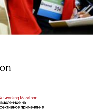
hon
Networking Marathon
–
нацеленное на
ффективное применение