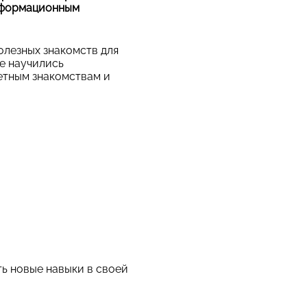
информационным
олезных знакомств для
не научились
етным знакомствам и
ть новые навыки в своей