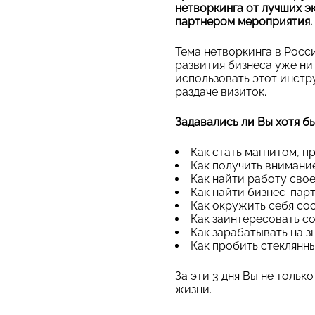
нетворкинга от лучших 
партнером мероприятия.
Тема нетворкинга в Росс
развития бизнеса уже ни 
использовать этот инстр
раздаче визиток.
Задавались ли Вы хотя бы
Как стать магнитом, 
Как получить внимани
Как найти работу сво
Как найти бизнес-пар
Как окружить себя со
Как заинтересовать с
Как зарабатывать на з
Как пробить стеклянн
За эти 3 дня Вы не тольк
жизни.