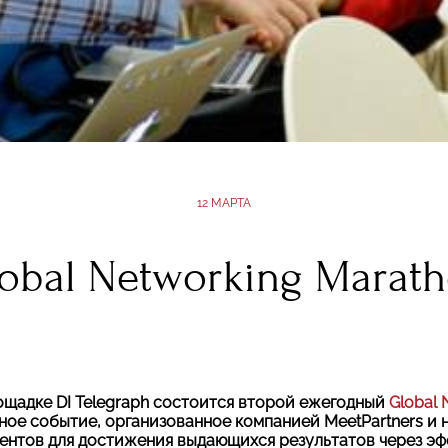
12 МАРТА
obal Networking Marat
лощадке DI Telegraph состоится второй ежегодный
Global 
ое событие, организованное компанией MeetPartners и 
ентов для достижения выдающихся результатов через э