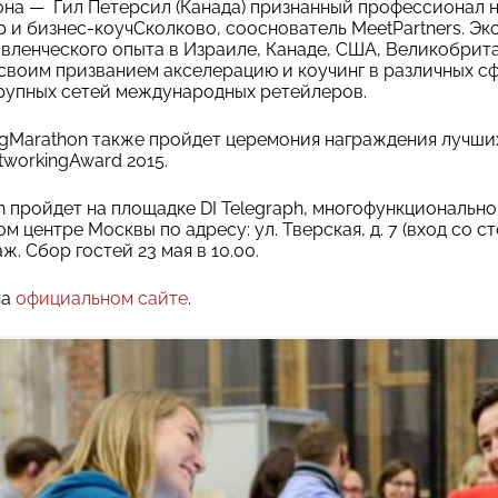
на — Гил Петерсил (Канада) признанный профессионал н
 и бизнес-коучСколково, сооснователь MeetPartners. Э
равленческого опыта в Израиле, Канаде, США, Великобрит
 своим призванием акселерацию и коучинг в различных сф
крупных сетей международных ретейлеров.
ngMarathon также пройдет церемония награждения лучши
tworkingAward 2015.
n пройдет на площадке DI Telegraph, многофункционально
м центре Москвы по адресу: ул. Тверская, д. 7 (вход со с
аж. Сбор гостей 23 мая в 10.00.
на
официальном сайте
.