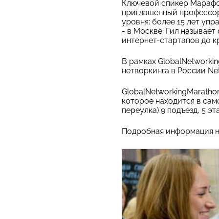
Ключевой спикер Марафо
приглашенный профессор
уровня: более 15 лет уп
- в Москве. Гил называет
интернет-стартапов до 
В рамках GlobalNetworki
нетворкинга в России Ne
GlobalNetworkingMaratho
которое находится в само
переулка) 9 подъезд, 5 эт
Подробная информация 