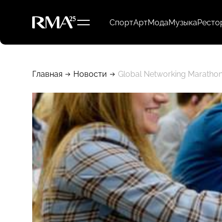
Спорт
Арт
Мода
Музыка
Ресто
Главная
Новости
Global Networking Maratho