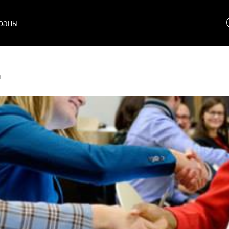
раны
n