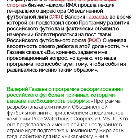
спорта
» бизнес –школы RMA прошла лекция
генерального директора Объединенной
футбольной лиги (
ОФЛ
) Валерия
Газзаева
, во время
которой он представил свою Программу развития
российского футбола и фактически объявил о
намерении баллотироваться на пост главы
Российского футбольного союза (
РФС
). Оценивая
вероятность своего дебюта в этой должности, г-н
Газзаев сказал: «Вы, конечно, задаете мне
провокационный вопрос, но думаю, что наша
программа поспособствует тому, чтобы события
развивались именно таким образом».
Валерий Газзаев о программе реформирования
российского футбола и причинах, которыми
вызвана необходимость реформы:
«Программа
разработана аналитиками Объединенной
футбольной лиги с привлечением специалистов
компаний Рrice Waterhouse Coopers и CMS. То, что
она представлена именно сейчас неслучайно: в
стране идет подготовка к чемпионату мира 2018
года, событию для нас уникальному – ни в