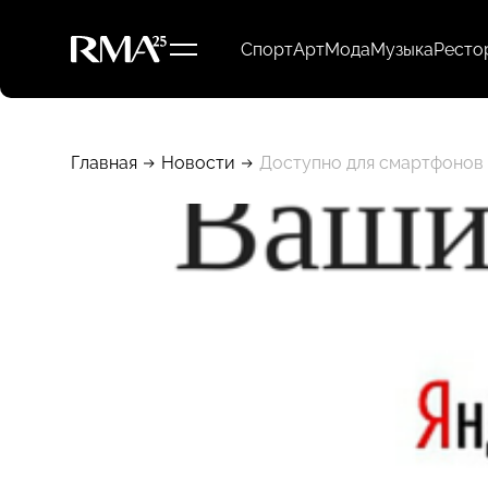
Спорт
Арт
Мода
Музыка
Ресто
Главная
Новости
Доступно для смартфонов н