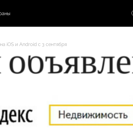
раны
а iOS и Android с 3 сентября