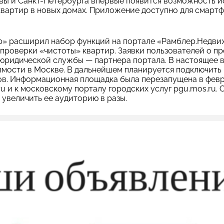
вы и Санкт-Петербурга впервые появится возможность и
вартир в новых домах. Приложение доступно для смартфон
ер» расширил набор функций на портале «Рамблер.Недви
проверки «чистоты» квартир. Заявки пользователей о п
юридической службы — партнера портала. В настоящее 
имости в Москве. В дальнейшем планируется подключить
ов. Информационная площадка была перезапущена в февра
.ru и к московскому порталу городских услуг pgu.mos.ru.
 увеличить ее аудиторию в разы.