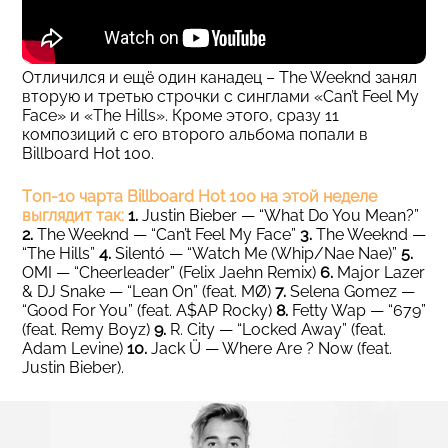
Отличился и ещё один канадец – The Weeknd занял
вторую и третью строчки с синглами «Can’t Feel My
Face» и «The Hills». Кроме этого, сразу 11
композиций с его второго альбома попали в
Billboard Hot 100.
Tоп-10 чарта Billboard Hot 100 на этой неделе
выглядит так:
1.
Justin Bieber — “What Do You Mean?”
2.
The Weeknd — “Can’t Feel My Face”
3.
The Weeknd —
“The Hills”
4.
Silentó — “Watch Me (Whip/Nae Nae)”
5.
OMI — “Cheerleader” (Felix Jaehn Remix)
6.
Major Lazer
& DJ Snake — “Lean On” (feat. MØ)
7.
Selena Gomez —
“Good For You” (feat. A$AP Rocky)
8.
Fetty Wap — “679”
(feat. Remy Boyz)
9.
R. City — “Locked Away” (feat.
Adam Levine)
10.
Jack Ü — Where Are ? Now (feat.
Justin Bieber).