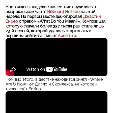
Настоящее канадское нашествие случилось в
американском чарте
Billboard Hot 100
на этой
неделе. На первом месте дебютировал
Джастин
Бибер
с треком «What Do You Mean?». Композиция,
которую скачали более 337 тысяч раз, стала лишь
23-й песней, которой удалось стартовать с
вершины рейтинга, пишет
Apelzin.ru
.
Помимо этого, в десятке находится сингл «Where
Are U Now» от Дипло и Скрилекса, на котором
также поёт Бибер.