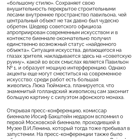
«большому стилю». Сохраняет свою
внушительность перекрытое строительными
лесами внутреннее пространство павильона, чей
центральный объект не так давно был чудесно
обретен. Шедевр советского официоза
апроприирован современным искусством и в
контексте биеннале окончательно получил
единственно возможный статус «найденного
объекта». Ситуация искусства, делающегося на
глазах зрителя, накладывается здесь на «советскую
руину», какой во всех смыслах является Павильон
№ 1, и образует мощную интерференцию. Однако
акценты еще могут сместиться на современное
искусство: среди работ есть большая
живопись Люка Тюйманса, планируется, что
знаменитый голландский живописец сам закончит
большую картину с силуэтом афонского монаха.
Открывая пресс-конференцию, комиссар
биеннале Иосиф Бакштейн недаром вспомнил о
первой Московской биеннале, проходившей в
Музее В.И.Ленина, который тогда тоже пребывал в
запустении. На пресс-конференции также было