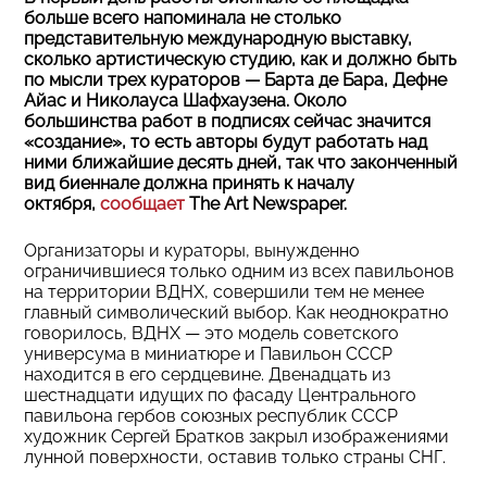
больше всего напоминала не столько
представительную международную выставку,
сколько артистическую студию, как и должно быть
по мысли трех кураторов — Барта де Бара, Дефне
Айас и Николауса Шафхаузена. Около
большинства работ в подписях сейчас значится
«создание», то есть авторы будут работать над
ними ближайшие десять дней, так что законченный
вид биеннале должна принять к началу
октября,
сообщает
The Art Newspaper.
Организаторы и кураторы, вынужденно
ограничившиеся только одним из всех павильонов
на территории ВДНХ, совершили тем не менее
главный символический выбор. Как неоднократно
говорилось, ВДНХ — это модель советского
универсума в миниатюре и Павильон СССР
находится в его сердцевине. Двенадцать из
шестнадцати идущих по фасаду Центрального
павильона гербов союзных республик СССР
художник Сергей Братков закрыл изображениями
лунной поверхности, оставив только страны СНГ.