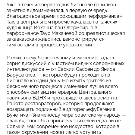
Уже в течение первого дня биеннале павильон
заметно видоизменился, в первую очередь
благодаря все время проходящим перформансам.
Так, в центральном проеме качалась на качелях
художница Йоханна ван Овермейр, а в
перформансе Таус Махачевой соцреалистическая
закавказская живопись демонстрируется
гимнастами в процессе упражнений.
Рамки этому бесконечному изменению задает
серия дискуссий с участием видных современных
интеллектуалов — от Саскии Сассен до Яниса
Варуфакиса, — которые будут проходить на
биеннале каждый день. Но изъять зрителя из
бесконечного процесса изменения лучше всего
способен сам вид интерьеров Центрального
павильона ВДНХ и проходящего здесь ремонта.
Работа реставраторов, которые продолжают
возвращать подлинный вид горельефуЕвгения
Вучетича «Знаменосцу мира советскому народу —
слава!», способна привлечь зрителей едва ли не
больше, чем современное искусство, которое в
таком окружении может легко уступить