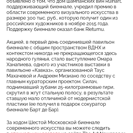
объявлено о том, что дом шампанских вин Ruinart,
поддерживающий биеннале, учредил премию в
области современного визуального искусства в
размере 300 тыс. руб., которую получит один из
российских художников в ноябре 2015 года.
Поддержку биеннале оказал банк Rietumu.
Акцией, в первый день соединившей павильон
биеннале с общим пространством ВДНХ и
контекстом никогда не прекращающегося здесь
народного гулянья, стало выступление Омара
Ханапиева, одного из участников выставки в
павильоне «Кавказ», организованной Таус
Махачевой и Андреем Мизиано по соседству с
главным кураторским проектом. Силач,
поднимавший зубами 25-килограммовые гири,
скрутил в жгут стальную полосу, в результате
ставшую мало отличимой от модернистской
пластики (ее получил в подарок сокуратор
биеннале Барт де Бар).
За ходом Шестой Московской биеннале
современного искусства вы можете следить