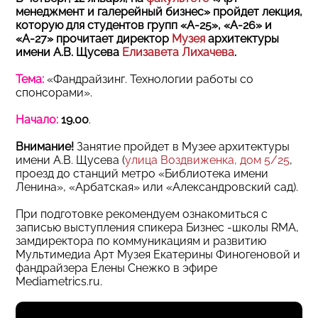
менеджмент и галерейный бизнес» пройдет лекция,
которую для студентов групп «А-25», «А-26» и
«А-27» прочитает директор
Музея
архитектуры
имени А.В. Щусева
Елизавета Лихачева
.
Тема:
«Фандрайзинг. Технологии работы со
спонсорами».
Начало:
19.00
.
Внимание!
Занятие пройдет в Музее архитектуры
имени А.В. Щусева (
улица Воздвиженка, дом 5/25
,
проезд до станций метро «Библиотека имени
Ленина», «Арбатская» или «Александровский сад).
При подготовке рекомендуем ознакомиться с
записью выступления спикера Бизнес -школы RMA,
замдиректора по коммуникациям и развитию
Мультимедиа Арт Музея Екатерины Финогеновой и
фандрайзера Елены Снежко в эфире
Mediametrics.ru.