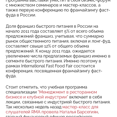
Программа выставки уместит в себя бизнес-форум
с множеством семинаров и мастер-классов, а
также первую конференцию по франчайзингу фаст-
фуда в России.
Доля франшиз быстрого питания в России на
начало 2011 года составляет 5% от всего объема
предложений франшиз, учитывая, что суммарно
рынок общественного питания, включая и лонг-фуд,
составляет свыше 12% от общего объема
предложений. К концу 2011 года, ожидается
увеличение числа предлагаемых франшиз именно в
сегменте быстрого питания. Именно поэтому в
рамках International Fast Food Fair состоится
конференция, посвященная франчайзингу фаст-
фуда.
Стоит отметить, что учебная программа
специализации
"Менеджмент в ресторанном
бизнесе и клубной индустрии"
включает в себя
лекции, связанные с индустрией быстрого питания.
Так несколько недель назад
мастер-класс для
слушателей RMA провела Наталья Барсегиян
,
главный финансовый офицер российского