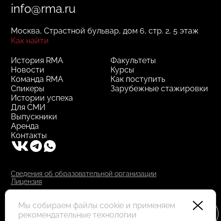
info@rma.ru
Москва, Страстной бульвар, дом 6, стр. 2, 5 этаж
Как найти
История RMA
Факультеты
Новости
Курсы
Команда RMA
Как поступить
Спикеры
Зарубежные стажировки
Истории успеха
Для СМИ
Выпускники
Аренда
Контакты
Сведения об образовательной организации
Лицензия
RMA © 2000–2025, АНО ДПО "РМА"
Все права защищены
Мы собираем файлы cookie и применяем
рекомендательные технологии