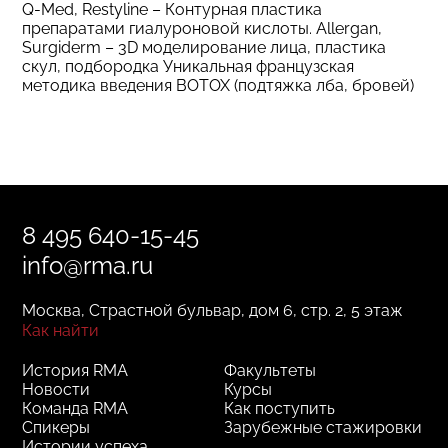
Q-Med, Restyline – Контурная пластика
препаратами гиалуроновой кислоты. Allergan,
Surgiderm – 3D моделирование лица, пластика
скул, подбородка Уникальная французская
методика введения BOTOX (подтяжка лба, бровей)
8 495 640-15-45
info@rma.ru
Москва, Страстной бульвар, дом 6, стр. 2, 5 этаж
Как найти
История RMA
Факультеты
Новости
Курсы
Команда RMA
Как поступить
Спикеры
Зарубежные стажировки
Истории успеха