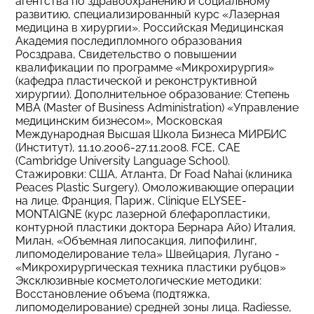
агентства по здравоохранению и социальному
развитию, специализированный курс «Лазерная
медицина в хирургии». Российская Медицинская
Академия последипломного образования
Росздрава, Свидетельство о повышении
квалификации по программе «Микрохирургия»
(кафедра пластической и реконструктивной
хирургии). Дополнительное образование: Степень
MBA (Master of Business Administration) «Управление
медицинским бизнесом», Московская
Международная Высшая Школа Бизнеса МИРБИС
(Институт), 11.10.2006-27.11.2008. FCE, CAE
(Cambridge University Language School).
Стажировки: США, Атланта, Dr Foad Nahai (клиника
Peaces Plastic Surgery). Омоложивающие операции
на лице. Франция, Париж, Clinique ELYSEE-
MONTAIGNE (курс лазерной блефаропластики,
контурной пластики доктора Бернара Айо) Италия,
Милан, «Объемная липосакция, липофилинг,
липомоделирование тела» Швейцария, Лугано -
«Микрохирургическая техника пластики рубцов»
Эксклюзивные косметологические методики:
Восстановление объема (подтяжка,
липомоделирование) средней зоны лица. Radiesse,