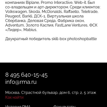
компаниях Biplane, Promo Interactive, Web-it. Был
со-владельцем и арт-директором. Среди клиентов:
Volkswagen, Skoda, McDonalds, Raffaello, Teletrade,
Peugeot, Barkli, ДСК-1, Виртуальная школа
Сбербанка, Деловая Среда, Фабрика окон,
Adventum, Золото Каспия, FastLane Ventures, ФСК
«Лидер», Mabius.
Двукратный победитель skill-box photoshopbattle
8 495 640-15-45
info@rma.ru
Москва, Страстной бульвар, дом 6, стр. 2, 5 этаж
Как найти
История RMA
Факультеты