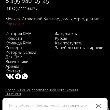
8 495 640-15-45
info@rma.ru
Москва, Страстной бульвар, дом 6, стр. 2, 5 этаж
Как найти
История RMA
Факультеты
Новости
Курсы
Команда RMA
Как поступить
Спикеры
Зарубежные стажировки
Истории успеха
Для СМИ
Выпускники
Аренда
Контакты
Сведения об образовательной организации
Лицензия
RMA © 2000–2025, АНО ДПО "РМА"
Все права защищены
Мы собираем файлы cookie и применяем