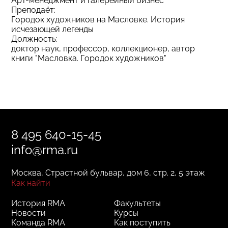
Арт-менеджмент и галерейный бизнес
Преподаёт:
Городок художников на Масловке. История
исчезающей легенды
Должность:
доктор наук, профессор, коллекционер, автор
книги "Масловка. Городок художников"
8 495 640-15-45
info@rma.ru
Москва, Страстной бульвар, дом 6, стр. 2, 5 этаж
Как найти
История RMA
Факультеты
Новости
Курсы
Команда RMA
Как поступить