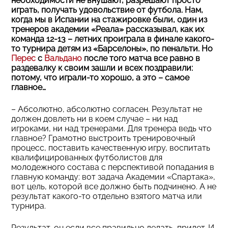
необходимости не внушают, разрешают просто
играть, получать удовольствие от футбола. Нам,
когда мы в Испании на стажировке были, один из
тренеров академии «Реала» рассказывал, как их
команда 12-13 – летних проиграла в финале какого-
то турнира детям из «Барселоны», по пенальти. Но
Перес
с
Вальдано
после того матча все равно в
раздевалку к своим зашли и всех поздравили:
потому, что играли-то хорошо, а это – самое
главное…
– Абсолютно, абсолютно согласен. Результат не
должен довлеть ни в коем случае – ни над
игроками, ни над тренерами. Для тренера ведь что
главное? Грамотно выстроить тренировочный
процесс, поставить качественную игру, воспитать
квалифицированных футболистов для
молодежного состава с перспективой попадания в
главную команду: вот задача Академии «Спартака»,
вот цель, которой все должно быть подчинено. А не
результат какого-то отдельно взятого матча или
турнира.
Результат, он если все правильно делать, придет. И