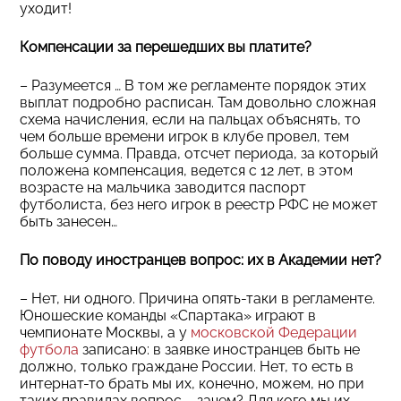
уходит!
Компенсации за перешедших вы платите?
– Разумеется … В том же регламенте порядок этих
выплат подробно расписан. Там довольно сложная
схема начисления, если на пальцах объяснять, то
чем больше времени игрок в клубе провел, тем
больше сумма. Правда, отсчет периода, за который
положена компенсация, ведется с 12 лет, в этом
возрасте на мальчика заводится паспорт
футболиста, без него игрок в реестр РФС не может
быть занесен…
По поводу иностранцев вопрос: их в Академии нет?
– Нет, ни одного. Причина опять-таки в регламенте.
Юношеские команды «Спартака» играют в
чемпионате Москвы, а у
московской Федерации
футбола
записано: в заявке иностранцев быть не
должно, только граждане России. Нет, то есть в
интернат-то брать мы их, конечно, можем, но при
таких правилах вопрос – зачем? Для кого мы их