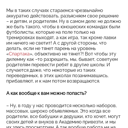
Мы в таких случаях стараемся чрезвычайно
аккуратно действовать, разъясняем свое решение
– и детям, и родителям. Ну в самом деле: не должно
же быть такого, чтобы в юношеских командах были
футболисты, которые на поле только на
тренировках выходят, а как игра, так кроме лавки
им ничего не светит! А с другой стороны, что
делать, если не тянет парень на уровень
«
Спартака
», объективно не тянет?! Вот чтобы эту
дилемму как –то разрешить, мы, бывает, советуем
родителям перевести ребят в другие школы. И
случается даже, что некоторые из таких
переведенных, в этих школах позанимавшись,
прибавляют, и к нам потом возвращаются.
А как вообще к вам можно попасть?
– Ну, в году у нас проводится несколько наборов,
массовых, широко объявляемых. Это когда все
родители, все бабушки и дедушки, кто хочет, могут
своих детей и внуков в Академию привезти, и мы
их здесь просмотрим. А так вообще работа ни на