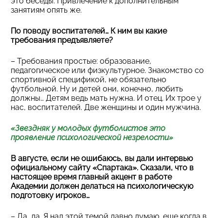
это беседы. Привлечение к дополнительным
занятиям опять же.
По поводу воспитателей… К ним вы какие
требования предъявляете?
– Требования простые: образование,
педагогическое или физкультурное. Знакомство со
спортивной спецификой, не обязательно
футбольной. Ну и детей они, конечно, любить
должны… Детям ведь мать нужна. И отец. Их трое у
нас, воспитателей. Две женщины и один мужчина.
«Звездняк у молодых футболистов это
проявление психологической незрелости»
В августе, если не ошибаюсь, вы дали интервью
официальному сайту «Спартака». Сказали, что в
настоящее время главный акцент в работе
Академии должен делаться на психологическую
подготовку игроков…
– Да, да…Я над этой темой давно думаю, еще когда в