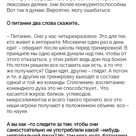
люксовых далеки, они более конкурентоспособны.
Вот так я думаю. Вероятно, могу ошибаться.
О питании два слова скажите…
– Питание… Оно у нас четырехразовое. Это для тех,
кто живет в интернате. Москвичи один раз в день
едят – обедают после школы перед тренировкой. В
принципе мы одно время думали над тем, чтобы от
этого отказаться, у этих ребят ведь дом под боком.
Но потом решили все оставить как есть, а то что
же получается? Одни едят, другие – глядят. А потом
и те, и другие на тренировку выходят в составе
одной и той же команды. Сплочению, воспитанию
командного духа это не способствует... Что
касается жиров, белков, углеводов,
микроэлементов и всего такого прочего: все это
наши игроки получают в положенном объеме, все –
по науке.
А вы как –то следите за тем, чтобы они
самостоятельно не употребляли какой –нибудь
неправильной пищи? Ну, там кока-кола, батончики