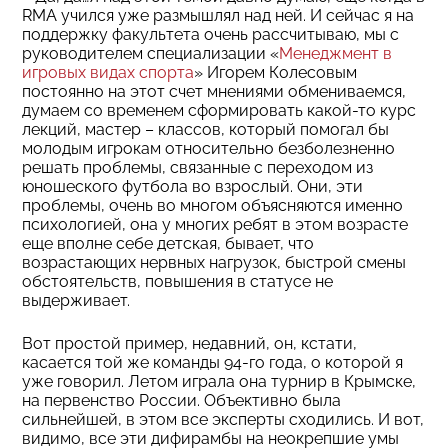
RMA учился уже размышлял над ней. И сейчас я на
поддержку факультета очень рассчитываю, мы с
руководителем специализации «
Менеджмент в
игровых видах спорта
» Игорем Колесовым
постоянно на этот счет мнениями обмениваемся,
думаем со временем сформировать какой-то курс
лекций, мастер – классов, который помогал бы
молодым игрокам относительно безболезненно
решать проблемы, связанные с переходом из
юношеского футбола во взрослый. Они, эти
проблемы, очень во многом объясняются именно
психологией, она у многих ребят в этом возрасте
еще вполне себе детская, бывает, что
возрастающих нервных нагрузок, быстрой смены
обстоятельств, повышения в статусе не
выдерживает.
Вот простой пример, недавний, он, кстати,
касается той же команды 94-го года, о которой я
уже говорил. Летом играла она турнир в Крымске,
на первенство России. Объективно была
сильнейшей, в этом все эксперты сходились. И вот,
видимо, все эти дифирамбы на неокрепшие умы