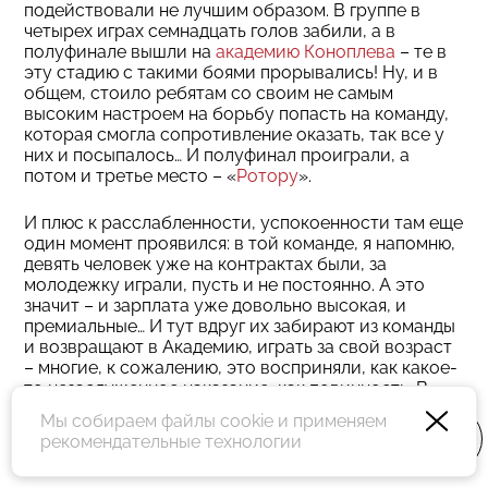
подействовали не лучшим образом. В группе в
четырех играх семнадцать голов забили, а в
полуфинале вышли на
академию Коноплева
– те в
эту стадию с такими боями прорывались! Ну, и в
общем, стоило ребятам со своим не самым
высоким настроем на борьбу попасть на команду,
которая смогла сопротивление оказать, так все у
них и посыпалось… И полуфинал проиграли, а
потом и третье место – «
Ротору
».
И плюс к расслабленности, успокоенности там еще
один момент проявился: в той команде, я напомню,
девять человек уже на контрактах были, за
молодежку играли, пусть и не постоянно. А это
значит – и зарплата уже довольно высокая, и
премиальные… И тут вдруг их забирают из команды
и возвращают в Академию, играть за свой возраст
– многие, к сожалению, это восприняли, как какое-
то незаслуженное наказание, как повинность. В
общем, если называть вещи своими именами, то
Мы собираем файлы cookie и применяем
это типичный звездняк, то есть проявление
рекомендательные технологии
психологической незрелости, неустойчивости.