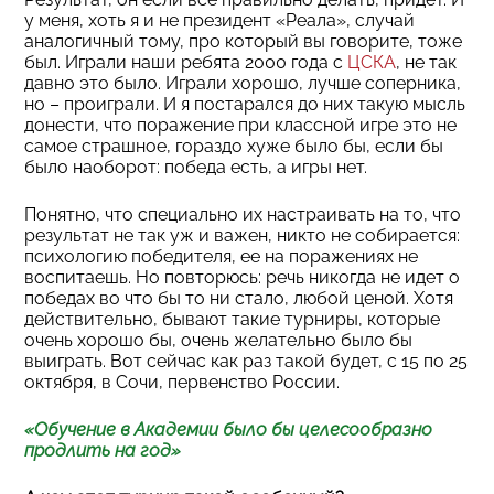
у меня, хоть я и не президент «Реала», случай
аналогичный тому, про который вы говорите, тоже
был. Играли наши ребята 2000 года с
ЦСКА
, не так
давно это было. Играли хорошо, лучше соперника,
но – проиграли. И я постарался до них такую мысль
донести, что поражение при классной игре это не
самое страшное, гораздо хуже было бы, если бы
было наоборот: победа есть, а игры нет.
Понятно, что специально их настраивать на то, что
результат не так уж и важен, никто не собирается:
психологию победителя, ее на поражениях не
воспитаешь. Но повторюсь: речь никогда не идет о
победах во что бы то ни стало, любой ценой. Хотя
действительно, бывают такие турниры, которые
очень хорошо бы, очень желательно было бы
выиграть. Вот сейчас как раз такой будет, с 15 по 25
октября, в Сочи, первенство России.
«Обучение в Академии было бы целесообразно
продлить на год»