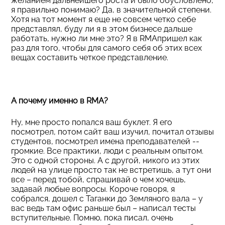
желанием дальнейшего роста и было обусловлено,
я правильно понимаю? Да, в значительной степени.
Хотя на тот момент я еще не совсем четко себе
представлял, буду ли я в этом бизнесе дальше
работать, нужно ли мне это? Я в RMAпришел как
раз для того, чтобы для самого себя об этих всех
вещах составить четкое представление.
А почему именно в RMA?
Ну, мне просто попался ваш буклет. Я его
посмотрел, потом сайт ваш изучил, почитал отзывы
студентов, посмотрел имена преподавателей --
громкие. Все практики, люди с реальным опытом.
Это с одной стороны. А с другой, никого из этих
людей на улице просто так не встретишь, а тут они
все – перед тобой, спрашивай о чем хочешь,
задавай любые вопросы. Короче говоря, я
собрался, дошел с Таганки до Земляного вала – у
вас ведь там офис раньше был – написал тесты
вступительные. Помню, пока писал, очень