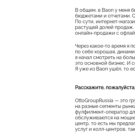
В общем, в Baon у меня 
бюджетами и отчетами. Ок
По сути, интернет-магаз
растущей долей продаж. 
онлайн-продажи с офлайн
Через какое-то время я п
по себе хорошая, динами
я начал смотреть на боль
это основной бизнес. И 
Я уже из Baon ушёл, то е
Расскажите, пожалуйста,
OttoGroupRussia — это г
на разные сегменты рынк
фулфилмент-оператор для
обслуживаются на мощнос
центр, то есть мы предла
услуг и колл-центров, та