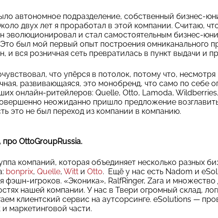
было автономное подразделение, собственный бизнес-юн
оло двух лет я проработал в этой компании. Считаю, что
ин эволюционировал и стал самостоятельным бизнес-юни
Это был мой первый опыт построения омниканального пр
, и вся розничная сеть превратилась в пункт выдачи и п
очувствовал, что упёрся в потолок, потому что, несмотря
чная, развивающаяся, это монобренд, что само по себе ог
ших онлайн-ритейлеров: Quelle, Otto, Lamoda, Wildberrie
совершенно неожиданно пришло предложение возглавить м
сть это не был переход из компании в компанию.
 про OttoGroupRussia.
руппа компаний, которая объединяет несколько разных б
а:
bonprix
,
Quelle
,
Witt
и
Otto
. Ещё у нас есть Nadom и eSolu
 фэшн-игроков. «Эконика», RalfRinger, Zara и множество
тях нашей компании. У нас в Твери огромный склад, лог
гаем клиентский сервис на аутсорсинге. eSolutions — пр
к и маркетинговой части.