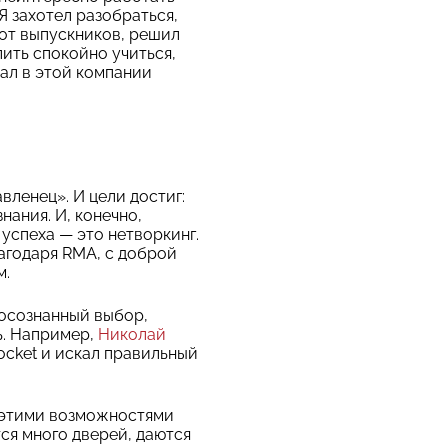
Я захотел разобраться,
 от выпускников, решил
лить спокойно учиться,
тал в этой компании
вленец». И цели достиг:
нания. И, конечно,
успеха — это нетворкинг.
агодаря RMA, с доброй
м.
 осознанный выбор,
ль. Например,
Николай
Rocket и искал правильный
о этими возможностями
ся много дверей, даются