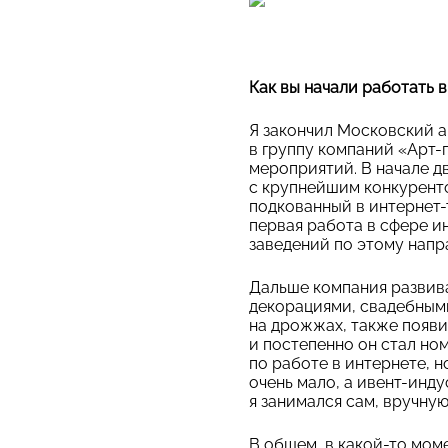
Как вы начали работать 
Я закончил Московский а
в группу компаний «Арт-
мероприятий. В начале д
с крупнейшим конкуренто
подкованный в интернет-
первая работа в сфере и
заведений по этому напр
Дальше компания развива
декорациями, свадебным
на дрожжах, также появи
и постепенно он стал но
по работе в интернете, н
очень мало, а ивент-инд
я занимался сам, вручную
В общем, в какой-то мом