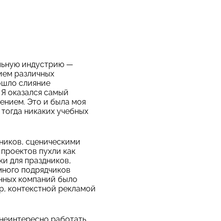
ельную индустрию —
ием различных
ошло слияние
 Я оказался самый
ением. Это и была моя
 тогда никаких учебных
ников, сценическими
проектов пухли как
и для праздников,
 много подрядчиков
енных компаний было
р, контекстной рекламой
о неинтересно работать