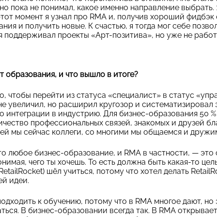
но пока не понимал, какое именно направление выбрать. 
 этот момент я узнал про RMA и, получив хороший фидбэк
ния и получить новые. К счастью, я тогда мог себе позво
 я поддерживал проекты «Арт-позитива», но уже не рабо
т образования, и что вышло в итоге?
, чтобы перейти из статуса «специалист» в статус «упра
не увеличил, но расширил кругозор и систематизировал з
 интеграции в индустрию. Для бизнес-образования 50 % 
ичество профессиональных связей, знакомых и друзей бл
й мы сейчас коллеги, со многими мы общаемся и дружи
то любое бизнес-образование, и RMA в частности, — это
онимая, чего ты хочешь. То есть должна быть какая-то це
etailRocket) шёл учиться, потому что хотел делать Retail
ей идеи.
одходить к обучению, потому что в RMA многое дают, н
ться. В бизнес-образовании всегда так. В RMA открывает