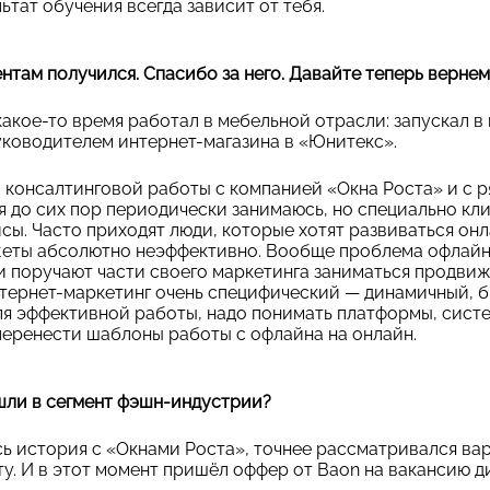
ьтат обучения всегда зависит от тебя.
там получился. Спасибо за него. Давайте теперь вернем
какое-то время работал в мебельной отрасли: запускал 
уководителем интернет-магазина в «Юнитекс».
консалтинговой работы с компанией «Окна Роста» и с р
я до сих пор периодически занимаюсь, но специально кли
сы. Часто приходят люди, которые хотят развиваться онл
джеты абсолютно неэффективно. Вообще проблема офлай
ни поручают части своего маркетинга заниматься продвиж
нтернет-маркетинг очень специфический — динамичный, 
для эффективной работы, надо понимать платформы, сист
 перенести шаблоны работы с офлайна на онлайн.
шли в сегмент фэшн-индустрии?
ась история с «Окнами Роста», точнее рассматривался ва
кту. И в этот момент пришёл оффер от Baon на вакансию 