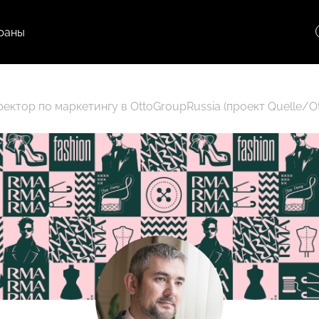
раны
ектор по маркетингу в OttoGroupRussia (проект Quelle/Ot