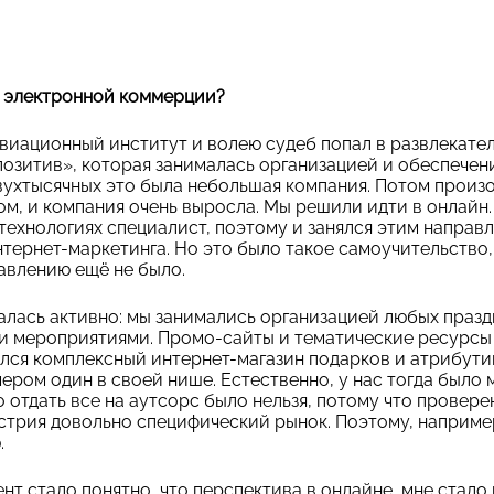
в электронной коммерции?
виационный институт и волею судеб попал в развлекат
позитив», которая занималась организацией и обеспечен
вухтысячных это была небольшая компания. Потом произ
м, и компания очень выросла. Мы решили идти в онлайн.
технологиях специалист, поэтому и занялся этим направл
нтернет-маркетинга. Но это было такое самоучительство,
авлению ещё не было.
лась активно: мы занимались организацией любых празд
и мероприятиями. Промо-сайты и тематические ресурсы 
лся комплексный интернет-магазин подарков и атрибутик
мером один в своей нише. Естественно, у нас тогда было
о отдать все на аутсорс было нельзя, потому что провер
устрия довольно специфический рынок. Поэтому, наприме
.
ент стало понятно, что перспектива в онлайне, мне стал