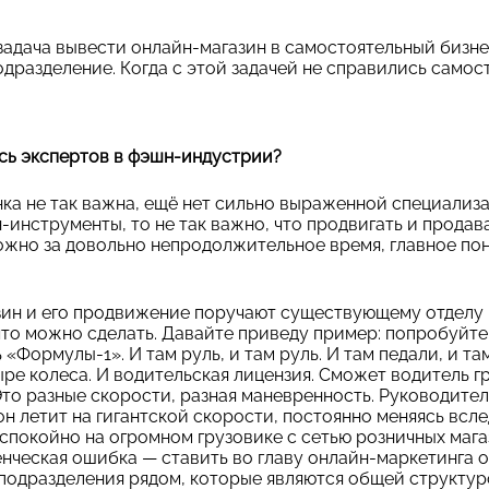
задача вывести онлайн-магазин в самостоятельный бизне
дразделение. Когда с этой задачей не справились самост
ись экспертов в фэшн-индустрии?
ка не так важна, ещё нет сильно выраженной специализа
-инструменты, то не так важно, что продвигать и продав
можно за довольно непродолжительное время, главное п
зин и его продвижение поручают существующему отделу 
что можно сделать. Давайте приведу пример: попробуйт
«Формулы-1». И там руль, и там руль. И там педали, и та
тыре колеса. И водительская лицензия. Сможет водитель 
Это разные скорости, разная маневренность. Руководите
он летит на гигантской скорости, постоянно меняясь вс
спокойно на огромном грузовике с сетью розничных мага
нческая ошибка — ставить во главу онлайн-маркетинга 
подразделения рядом, которые являются общей структур