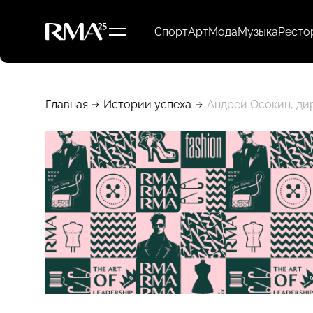
Спорт
Арт
Мода
Музыка
Ресто
Главная
Истории успеха
Андрей Осокин, дир