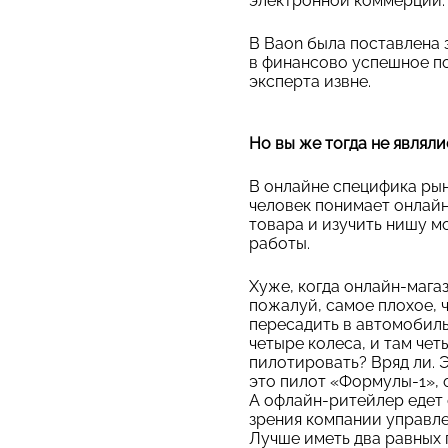
электронной коммерции.
В Baon была поставлена 
в финансово успешное по
эксперта извне.
Но вы же тогда не являл
В онлайне специфика рын
человек понимает онлайн
товара и изучить нишу 
работы.
Хуже, когда онлайн-мага
пожалуй, самое плохое, 
пересадить в автомобиль 
четыре колеса, и там че
пилотировать? Вряд ли. 
это пилот «Формулы-1», 
А офлайн-ритейлер едет 
зрения компании управле
Лучше иметь два равных 