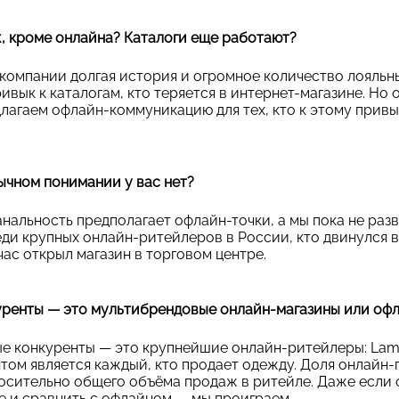
ж, кроме онлайна? Каталоги еще работают?
у компании долгая история и огромное количество лояльн
ривык к каталогам, кто теряется в интернет-магазине. Но
лагаем офлайн-коммуникацию для тех, кто к этому привык
ычном понимании у вас нет?
анальность предполагает офлайн-точки, а мы пока не раз
ди крупных онлайн-ритейлеров в России, кто двинулся в
час открыл магазин в торговом центре.
уренты — это мультибрендовые онлайн-магазины или оф
е конкуренты — это крупнейшие онлайн-ритейлеры: Lamoda
том является каждый, кто продает одежду. Доля онлайн
осительно общего объёма продаж в ритейле. Даже если 
 и сравнить с офлайном — мы проиграем.