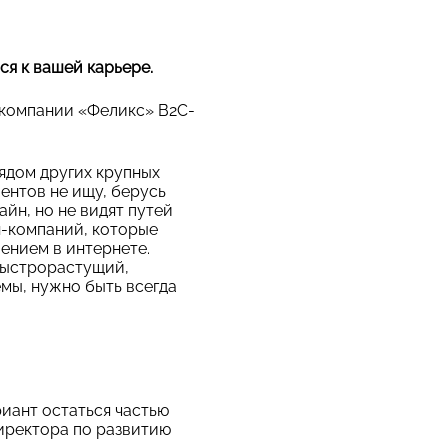
ся к вашей карьере.
в компании «Феликс» B2С-
ядом других крупных
ентов не ищу, берусь
айн, но не видят путей
н-компаний, которые
ением в интернете.
быстрорастущий,
емы, нужно быть всегда
риант остаться частью
директора по развитию