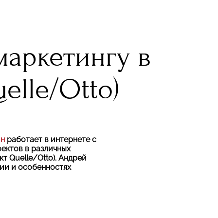
маркетингу в
elle/Otto)
ин
работает в интернете с
оектов в различных
ект
Quelle/
Otto). Андрей
рии и особенностях