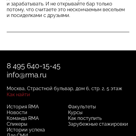
и зарабатывать. И не открывайте бар только
потому, что считаете это нескончаемым весельем
и посиделками с друзьями.
8 495 640-15-45
info@rma.ru
Москва, Страстной бульвар, дом 6, стр. 2, 5 этаж
Как найти
История RMA
Факультеты
Новости
Курсы
Команда RMA
Как поступить
Спикеры
Зарубежные стажировки
Истории успеха
Для СМИ