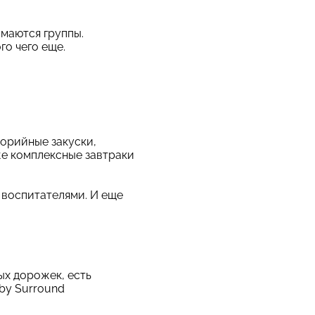
имаются группы.
го чего еще.
лорийные закуски,
же комплексные завтраки
с воспитателями. И еще
ых дорожек, есть
by Surround