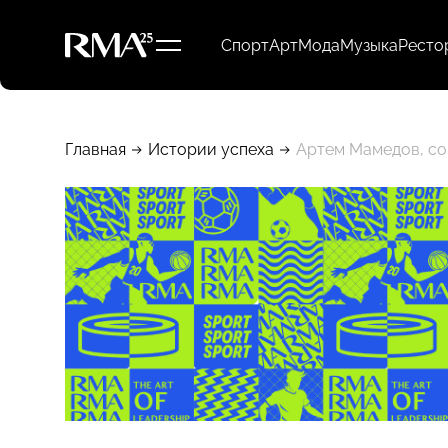
Спорт
Арт
Мода
Музыка
Ресто
Главная
Истории успеха
Артем Мамедов, со