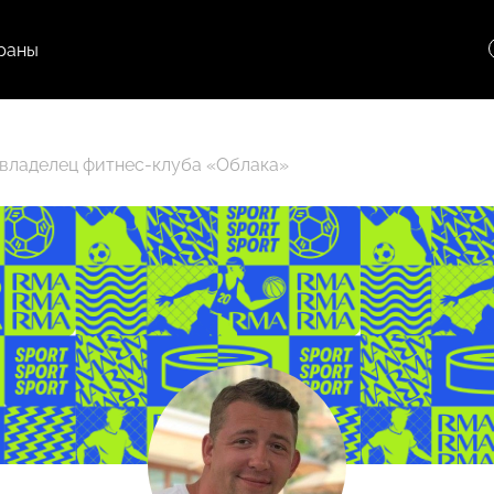
раны
владелец фитнес-клуба «Облака»