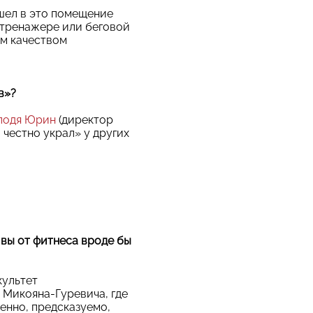
шел в это помещение
отренажере или беговой
ым качеством
в»?
лодя Юрин
(директор
о честно украл» у других
 вы от фитнеса вроде бы
культет
 Микояна-Гуревича, где
ренно, предсказуемо,