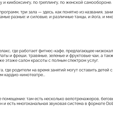
у и кикбоксингу, по греплингу, по женской самообороне.
рограмм, три зала — здесь, как понятно из названия, зан
мые разные: и силовые, и различные танцы, и йога, и мно
релакс, где работает фитнес-кафе, предлагающее низкока
аты и фреши, травяные, зеленые и фруктовые чаи, а так
 же этаже салон красоты с полным спектром услуг.
а, где родители на время занятий могут оставить детей 
ем кардио-кинотеатре...
 помещение: там есть несколько велотренажеров, бегов
н и есть многоканальная звуковая система в формате Dol