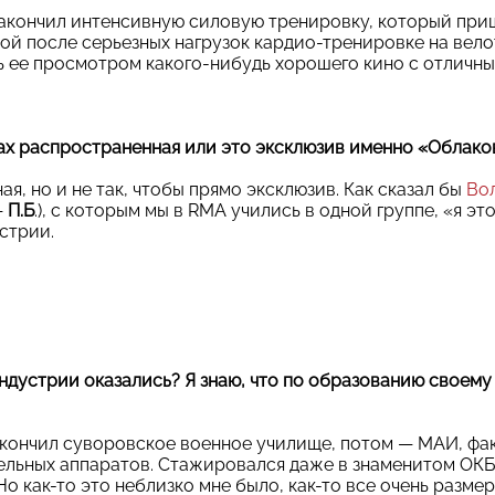
закончил интенсивную силовую тренировку, который при
ой после серьезных нагрузок кардио-тренировке на вел
 ее просмотром какого-нибудь хорошего кино с отличн
ах распространенная или это эксклюзив именно «Облако
я, но и не так, чтобы прямо эксклюзив. Как сказал бы
Во
—
П.Б
.), с которым мы в RMA учились в одной группе, «я эт
стрии.
индустрии оказались? Я знаю, что по образованию своему
закончил суворовское военное училище, потом — МАИ, фа
льных аппаратов. Стажировался даже в знаменитом ОКБ
о как-то это неблизко мне было, как-то все очень разме