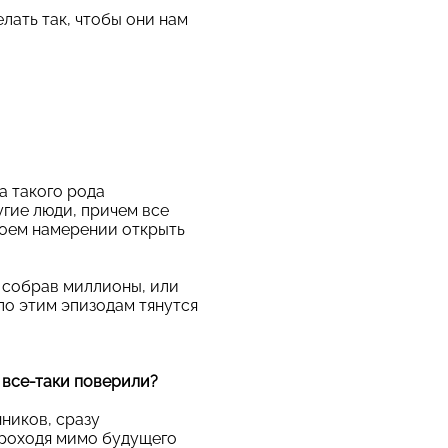
елать так, чтобы они нам
а такого рода
угие люди, причем все
своем намерении открыть
, собрав миллионы, или
по этим эпизодам тянутся
м все-таки поверили?
нников, сразу
проходя мимо будущего