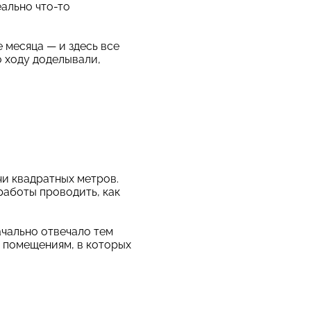
еально что-то
е месяца — и здесь все
о ходу доделывали,
чи квадратных метров.
работы проводить, как
ачально отвечало тем
 помещениям, в которых