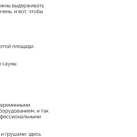
олжны выдерживать
ень, и вот, чтобы
а этой площади,
 сауны.
современными
борудованием, и так
рофессиональными
и грушами: здесь