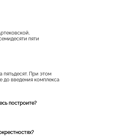
Артековской,
семидесяти пяти
а пятьдесят. При этом
е до введения комплекса
десь построите?
 окрестностях?