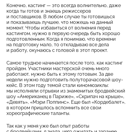
Конечно, кастинг — это всегда волнительно, даже
когда ты готов и знаешь режиссеров
и поставщиков. В любом случае ты готовишься
и показываешь лучшее, что можешь на данный
момент. Чтобы избавиться от волнения перед
кастингом, нужно в первую очередь быть хорошо
подготовленным. Когда я понимаю, что времени
на подготовку мало, то откладываю все дела
и работу, окунаюсь с головой в этот проект.
Самое трудное начинается после того, как кастинг
пройден. Участники мастерской очень много
работают, нужно быть к этому готовым. За две
недели нужно подготовить полуторачасовой шоу-
кейс. В этом году темой стали киномюзиклы:
мы исполняли отрывки из знаменитых бродвейский
шоу «Американец в Париже», «Скрипач на крыше»,
«Девять», «Мэри Поппинс». Еще был «Кордебалет»,
в котором пришлось вспомнить все свои
хореографические таланты.
Так как у меня уже был опыт работы
с бродвейцами, я знала, чего ожидать и заранее