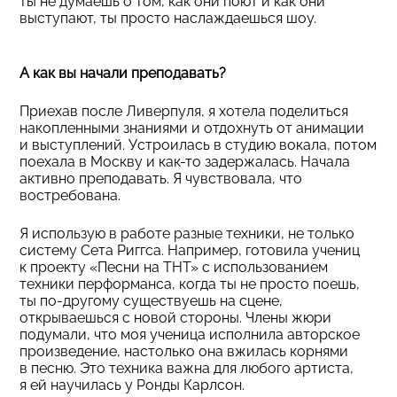
ты не думаешь о том, как они поют и как они
выступают, ты просто наслаждаешься шоу.
А как вы начали преподавать?
Приехав после Ливерпуля, я хотела поделиться
накопленными знаниями и отдохнуть от анимации
и выступлений. Устроилась в студию вокала, потом
поехала в Москву и как-то задержалась. Начала
активно преподавать. Я чувствовала, что
востребована.
Я использую в работе разные техники, не только
систему Сета Риггса. Например, готовила учениц
к проекту «Песни на ТНТ» с использованием
техники перформанса, когда ты не просто поешь,
ты по-другому существуешь на сцене,
открываешься с новой стороны. Члены жюри
подумали, что моя ученица исполнила авторское
произведение, настолько она вжилась корнями
в песню. Это техника важна для любого артиста,
я ей научилась у Ронды Карлсон.