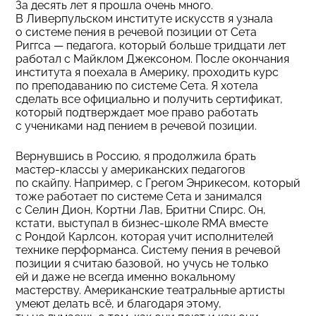
За десять лет я прошла очень много.
В Ливерпульском институте искусств я узнала
о системе пения в речевой позиции от Сета
Риггса — педагога, который больше тридцати лет
работал с Майклом Джексоном. После окончания
института я поехала в Америку, проходить курс
по преподаванию по системе Сета. Я хотела
сделать все официально и получить сертификат,
который подтверждает мое право работать
с учениками над пением в речевой позиции.
Вернувшись в Россию, я продолжила брать
мастер-классы у американских педагогов
по скайпу. Например, с Грегом Энрикесом, который
тоже работает по системе Сета и занимался
с Селин Дион, Кортни Лав, Бритни Спирс. Он,
кстати, выступал в бизнес-школе RMA вместе
с Рондой Карлсон, которая учит исполнителей
технике перформанса. Систему пения в речевой
позиции я считаю базовой, но учусь не только
ей и даже не всегда именно вокальному
мастерству. Американские театральные артисты
умеют делать всё, и благодаря этому,