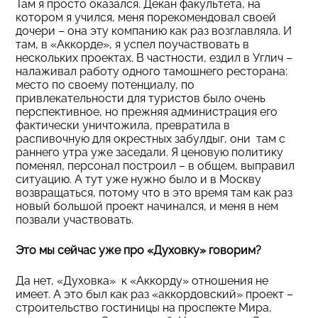
Там я просто оказался. Декан факультета, на
котором я учился, меня порекомендовал своей
дочери – она эту компанию как раз возглавляла. И
там, в «Аккорде», я успел поучаствовать в
нескольких проектах. В частности, ездил в Углич –
налаживал работу одного тамошнего ресторана:
место по своему потенциалу, по
привлекательности для туристов было очень
перспективное, но прежняя администрация его
фактически уничтожила, превратила в
распивочную для окрестных забулдыг, они там с
раннего утра уже заседали. Я ценовую политику
поменял, персонал построил – в общем, выправил
ситуацию. А тут уже нужно было и в Москву
возвращаться, потому что в это время там как раз
новый большой проект начинался, и меня в нем
позвали участвовать.
Это мы сейчас уже про «Духовку» говорим?
Да нет, «Духовка» к «Аккорду» отношения не
имеет. А это был как раз «аккордовский» проект –
строительство гостиницы на проспекте Мира,