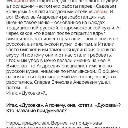
«
Националь
» открывал, уже после реконструкции,
а последним местом его работы перед «Садовым
кольцом» был пятизвездочный отель «
Савой
». И
вот Вячеслав Андреевич разработал для нас
именно такое меню – основанное на блюдах
традиционной русской, старомосковской кухни. А
через какое –то время после открытия вдруг
выяснилось, что инвесторы наши – поклонники не
русской, а итальянской кухни: они там, в Италии,
часто бывают и им тамошняя кулинария очень по
вкусу. И поэтому они и от нас стали требовать,
чтобы мы упор в меню делали именно на нее. А
Вячеслав –то Андреевич специалист именно по
русской кухне, никак не по итальянской… В общем,
на почве этих противоречий мы в конце концов и
расстались. Сперва Вячеслав Андреевич ушел,
потом – я.
Итак, «Духовка»?..
Итак, «Духовка». А почему, она, кстати, «Духовка»?
Кто название придумывал?
Народ придумывал. Вернее, не придумывал,