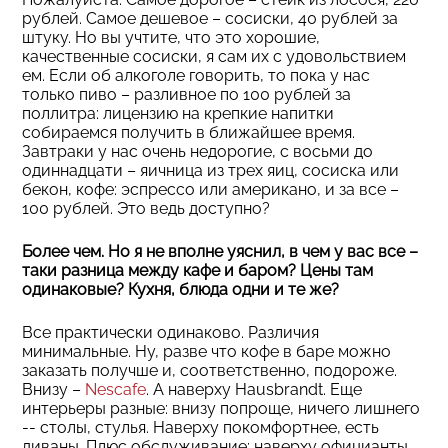
рублей. Самое дешевое – сосиски, 40 рублей за
штуку. Но вы учтите, что это хорошие,
качественные сосиски, я сам их с удовольствием
ем. Если об алкоголе говорить, то пока у нас
только пиво – разливное по 100 рублей за
поллитра: лицензию на крепкие напитки
собираемся получить в ближайшее время.
Завтраки у нас очень недорогие, с восьми до
одиннадцати – яичница из трех яиц, сосиска или
бекон, кофе: эспрессо или американо, и за все –
100 рублей. Это ведь доступно?
Более чем. Но я не вполне уяснил, в чем у вас все –
таки разница между кафе и баром? Цены там
одинаковые? Кухня, блюда одни и те же?
Все практически одинаково. Различия
минимальные. Ну, разве что кофе в баре можно
заказать получше и, соответственно, подороже.
Внизу –
Nescafe
. А наверху Hausbrandt. Еще
интерьеры разные: внизу попроще, ничего лишнего
-- столы, стулья. Наверху покомфортнее, есть
диваны. Плюс обслуживание: наверху официанты