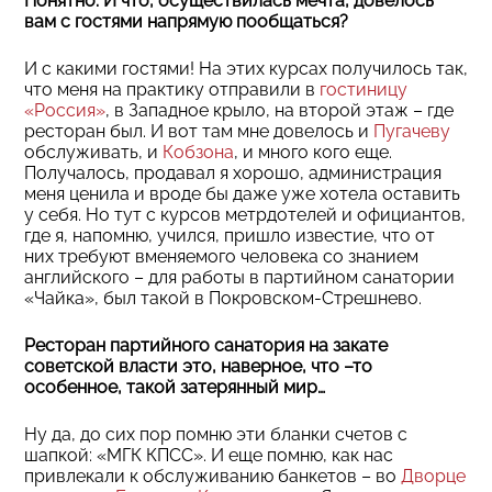
Понятно. И что, осуществилась мечта, довелось
вам с гостями напрямую пообщаться?
И с какими гостями! На этих курсах получилось так,
что меня на практику отправили в
гостиницу
«Россия»
, в Западное крыло, на второй этаж – где
ресторан был. И вот там мне довелось и
Пугачеву
обслуживать, и
Кобзона
, и много кого еще.
Получалось, продавал я хорошо, администрация
меня ценила и вроде бы даже уже хотела оставить
у себя. Но тут с курсов метрдотелей и официантов,
где я, напомню, учился, пришло известие, что от
них требуют вменяемого человека со знанием
английского – для работы в партийном санатории
«Чайка», был такой в Покровском-Стрешнево.
Ресторан партийного санатория на закате
советской власти это, наверное, что –то
особенное, такой затерянный мир…
Ну да, до сих пор помню эти бланки счетов с
шапкой: «МГК КПСС». И еще помню, как нас
привлекали к обслуживанию банкетов – во
Дворце