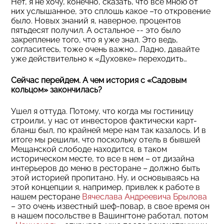
Нет, я не хочу, конечно, сказать, что все мною от
них услышанное, это сплошь какое –то откровение
было. Новых знаний я, наверное, процентов
пятьдесят получил. А остальное -- это было
закрепление того, что я уже знал. Это ведь,
согласитесь, тоже очень важно… Ладно, давайте
уже действительно к «Духовке» переходить…
Сейчас перейдем. А чем история с «Садовым
кольцом» закончилась?
Ушел я оттуда. Потому, что когда мы гостиницу
строили, у нас от инвесторов фактически карт-
бланш был, по крайней мере нам так казалось. И в
итоге мы решили, что поскольку отель в бывшей
Мещанской слободе находится, в таком
историческом месте, то все в нем – от дизайна
интерьеров до меню в ресторане – должно быть
этой историей пропитано. Ну, и основываясь на
этой концепции я, например, привлек к работе в
нашем ресторане
Вячеслава Андреевича Брылова
– это очень известный шеф-повар, в свое время он
в нашем посольстве в Вашингтоне работал, потом