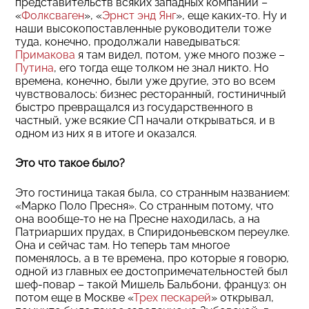
представительств всяких западных компаний –
«
Фолксваген
», «
Эрнст энд Янг
», еще каких-то. Ну и
наши высокопоставленные руководители тоже
туда, конечно, продолжали наведываться:
Примакова
я там видел, потом, уже много позже –
Путина
, его тогда еще толком не знал никто. Но
времена, конечно, были уже другие, это во всем
чувствовалось: бизнес ресторанный, гостиничный
быстро превращался из государственного в
частный, уже всякие СП начали открываться, и в
одном из них я в итоге и оказался.
Это что такое было?
Это гостиница такая была, со странным названием:
«Марко Поло Пресня». Со странным потому, что
она вообще-то не на Пресне находилась, а на
Патриарших прудах, в Спиридоньевском переулке.
Она и сейчас там. Но теперь там многое
поменялось, а в те времена, про которые я говорю,
одной из главных ее достопримечательностей был
шеф-повар – такой Мишель Бальбони, француз: он
потом еще в Москве «
Трех пескарей
» открывал,