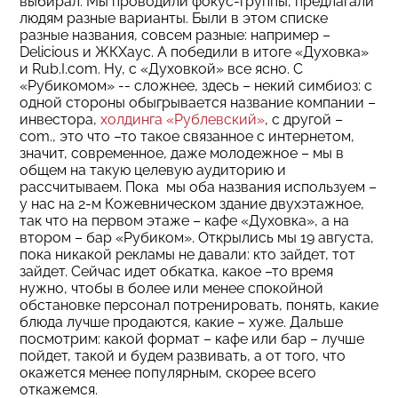
выбирал. Мы проводили фокус-группы, предлагали
людям разные варианты. Были в этом списке
разные названия, совсем разные: например –
Delicious и ЖКХаус. А победили в итоге «Духовка»
и Rub.I.com. Ну, с «Духовкой» все ясно. С
«Рубикомом» -- сложнее, здесь – некий симбиоз: с
одной стороны обыгрывается название компании –
инвестора,
холдинга «Рублевский»
, с другой –
com., это что –то такое связанное с интернетом,
значит, современное, даже молодежное – мы в
общем на такую целевую аудиторию и
рассчитываем. Пока мы оба названия используем –
у нас на 2-м Кожевническом здание двухэтажное,
так что на первом этаже – кафе «Духовка», а на
втором – бар «Рубиком». Открылись мы 19 августа,
пока никакой рекламы не давали: кто зайдет, тот
зайдет. Сейчас идет обкатка, какое –то время
нужно, чтобы в более или менее спокойной
обстановке персонал потренировать, понять, какие
блюда лучше продаются, какие – хуже. Дальше
посмотрим: какой формат – кафе или бар – лучше
пойдет, такой и будем развивать, а от того, что
окажется менее популярным, скорее всего
откажемся.