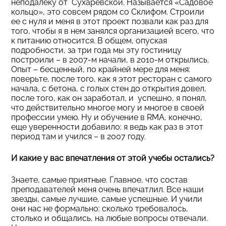
неподалеку от Сухаревской. Называется «Садовое
кольцо», это совсем рядом со Склифом. Строили
ее с нуля и меня в этот проект позвали как раз для
того, чтобы я в нем занялся организацией всего, что
к питанию относится. В общем, опуская
подробности, за три года мы эту гостиницу
построили – в 2007-м начали, в 2010-м открылись.
Опыт – бесценный, по крайней мере для меня:
поверьте, после того, как я этот ресторан с самого
начала, с бетона, с голых стен до открытия довел,
после того, как он заработал, и успешно, я понял,
что действительно многое могу и многое в своей
профессии умею. Ну и обучение в RMA, конечно,
еще уверенности добавило: я ведь как раз в этот
период там и учился – в 2007 году.
И какие у вас впечатления от этой учебы остались?
Знаете, самые приятные. Главное, что состав
преподавателей меня очень впечатлил. Все наши
звезды, самые лучшие, самые успешные. И учили
они нас не формально: сколько требовалось,
столько и общались, на любые вопросы отвечали.