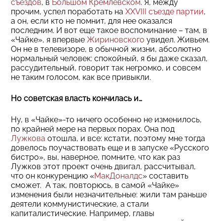
съездов
, в
Большом Кремлевском
. Я, между
прочим, успел поработать на
XXVIII съезде партии
,
а он, если кто не помнит, для нее оказался
последним. И вот еще такое воспоминание – там, в
«Чайке», я впервые
Жириновского
увидел. Живьем.
Он не в телевизоре, в обычной жизни, абсолютно
нормальный человек: спокойный, я бы даже сказал,
рассудительный, говорит так негромко, и совсем
не таким голосом, как все привыкли.
Но советская власть кончилась и…
Ну, в «Чайке»-то ничего особенно не изменилось,
по крайней мере на первых порах. Она под
Лужкова
отошла, и все: кстати, поэтому мне тогда
довелось поучаствовать еще и в запуске «Русского
бистро», вы, наверное, помните, что как раз
Лужков этот проект очень двигал, рассчитывал,
что он конкуренцию «
МакДоналдс
» составить
сможет. А так, повторюсь, в самой «Чайке»
изменения были незначительные: жили там раньше
деятели коммунистические, а стали
капиталистические. Например, главы