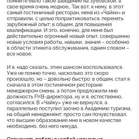
помните было такое заведение на Зубовской, в
свое время очень модное… Так вот, к нему, в этот
самый гостиничный ресторан, меня из «Чайки» и
отправили, с целью попрактиковаться, перенять
зарубежный опыт: в общем, для повышения
квалификации. И это, конечно, для меня был
действительно огромный новый опыт, совершенно
новые условия работы, навыки, знания – особенно
в области этикета обслуживания, одним словом –
все новое.
И я, надо сказать, этим шансом воспользовался.
Уже не помню точно, насколько это скоро
произошло, но – довольно быстро: в общем, стал я
сначала в этом гостиничном ресторане
менеджером смены, а потом предложили мне
должность F’n’B-директора, ну и я, естественно,
согласился. В «Чайку» уже не вернулся, а
параллельно поступил заочно в Академию туризма,
на общий менеджмент: просто сам почувствовал,
что высшее образование мне в новом качестве
необходимо, без него никуда.