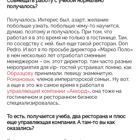
Совмещать работу с учебой нормально
получалось?
Получалось. Интерес был, азарт, желание
побольше узнать, побольше чему-то научится,
думаю, поэтому и получалось. При том, что
работал я в это время не только в гостинице. Там,
по соседству с ней, был еще такой ресторан, Don
Pedro. И вот я по просьбе директора «Марко Поло»
в нем несколько лет отработал сменным
менеджером – он, этот директор, там часто разные
мероприятия для vip- гостей устраивал: помню, как
Образцову
принимали, певицу знаменитую,
Романовых
, членов императорской семьи… Ну вот,
а еще в это же самое время я работал в
управляющей компании «Аккорд»
, она тоже на
гостиничном и ресторанном бизнесе
специализировалась…
То есть, получается учеба, два ресторана и плюс
еще управляющая компания. А там-то вы как
оказались?