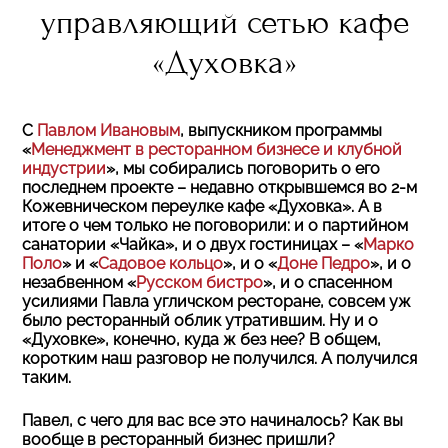
управляющий сетью кафе
«Духовка»
С
Павлом Ивановым
, выпускником программы
«
Менеджмент в ресторанном бизнесе и клубной
индустрии
», мы собирались поговорить о его
последнем проекте – недавно открывшемся во 2-м
Кожевническом переулке кафе «Духовка». А в
итоге о чем только не поговорили: и о партийном
санатории «Чайка», и о двух гостиницах – «
Марко
Поло
» и «
Садовое кольцо
», и о «
Доне Педро
», и о
незабвенном «
Русском бистро
», и о спасенном
усилиями Павла угличском ресторане, совсем уж
было ресторанный облик утратившим. Ну и о
«Духовке», конечно, куда ж без нее? В общем,
коротким наш разговор не получился. А получился
таким.
Павел, с чего для вас все это начиналось? Как вы
вообще в ресторанный бизнес пришли?