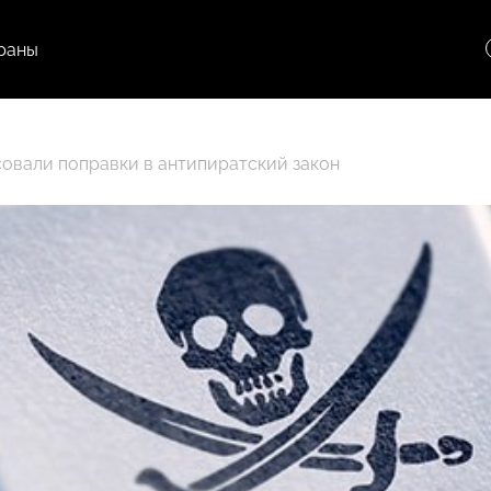
раны
овали поправки в антипиратский закон