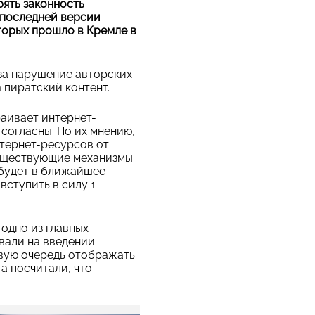
ять законность
в последней версии
торых прошло в Кремле в
 за нарушение авторских
 пиратский контент.
раивает интернет-
согласны. По их мнению,
нтернет-ресурсов от
существующие механизмы
 будет в ближайшее
ступить в силу 1
 одно из главных
вали на введении
рвую очередь отображать
а посчитали, что