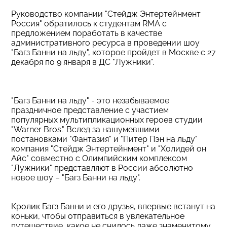
Руководство компании "Стейдж Энтертейнмент
Россия" обратилось к студентам RMA с
предложением поработать в качестве
административного ресурса в проведении шоу
"Багз Банни на льду", которое пройдет в Москве с 27
декабря по 9 января в ДС "Лужники".
"Багз Банни на льду" - это незабываемое
праздничное представление с участием
популярных мультипликационных героев студии
"Warner Bros." Вслед за нашумевшими
постановками "Фантазия" и "Питер Пэн на льду"
компания "Стейдж Энтертейнмент" и "Холидей он
Айс" совместно с Олимпийским комплексом
"Лужники" представляют в России абсолютно
новое шоу – "Багз Банни на льду".
Кролик Багз Банни и его друзья, впервые встанут на
коньки, чтобы отправиться в увлекательное
путешествие, какое не снилось даже знаменитому