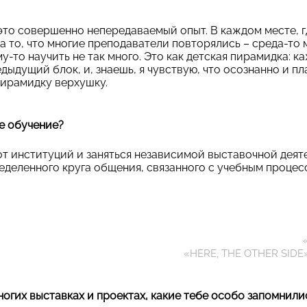
это совершенно непередаваемый опыт. В каждом месте, гд
а то, что многие преподаватели повторялись – среда-то 
у-то научить не так много. Это как детская
пирамидка: к
дыдущий блок, и, знаешь, я чувствую, что осознанно и п
пирамидку верхушку.
е обучение?
 от институций и заняться независимой выставочной деят
еделенного круга общения, связанного с учебным процес
«HERE, THE OTHER SIDE
ногих выставках и проектах, какие тебе особо запомнили