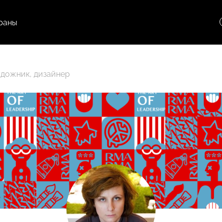
раны
удожник, дизайнер