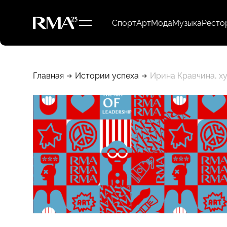
Спорт
Арт
Мода
Музыка
Ресто
Главная
Истории успеха
Ирина Кравчина, х