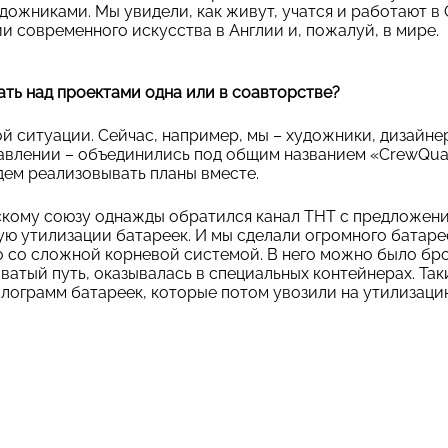
дожниками. Мы увидели, как живут, учатся и работают в G
 современного искусства в Англии и, пожалуй, в мире.
ть над проектами одна или в соавторстве?
ой ситуации. Сейчас, например, мы – художники, дизайне
авлении – объединились под общим названием «
CrewQu
дем реализовывать планы вместе.
скому союзу
однажды обратился канал ТНТ с предложени
ю утилизации батареек. И мы сделали огромного батаре
 со сложной корневой системой. В него можно было бро
ватый путь, оказывалась в специальных контейнерах. Та
килограмм батареек, которые потом увозили на утилизацию