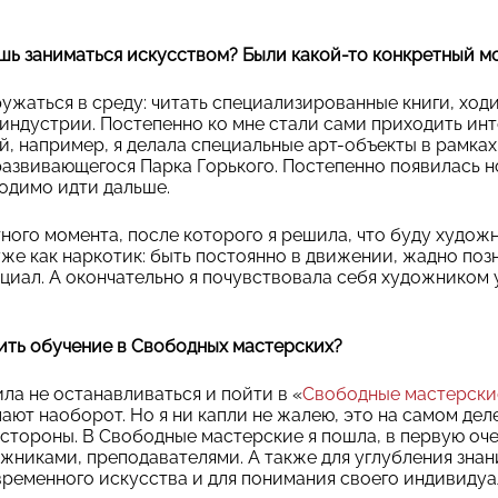
дешь заниматься искусством? Были какой-то конкретный м
ужаться в среду: читать специализированные книги, ходи
 индустрии. Постепенно ко мне стали сами приходить ин
й, например, я делала специальные арт-объекты в рамка
развивающегося Парка Горького. Постепенно появилась н
ходимо идти дальше.
тного момента, после которого я решила, что буду худож
уже как наркотик: быть постоянно в движении, жадно позн
циал. А окончательно я почувствовала себя художником 
ить обучение в
Свободных мастерских
?
ла не останавливаться и пойти в «
Свободные мастерски
ают наоборот. Но я ни капли не жалею, это на самом дел
 стороны. В Свободные мастерские я пошла, в первую оч
жниками, преподавателями. А также для углубления знан
ременного искусства и для понимания своего индивидуа