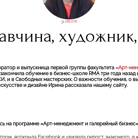
31 ИЮЛЯ
авчина, художник,
оратор и выпускница первой группы факультета
«Арт-мен
закончила обучение в бизнес-школе
RMA
три года назад 
СИ, и в Свободных мастерских. О важности обучения, о в
скусстве и дизайне Ирина рассказала нашему сайту.
ась на программе «Арт-менеджмент и галерейный бизнес
ром, яоткрыла Facebook и увидела репост знакомого, в