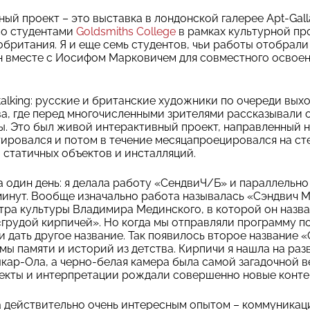
ый проект – это выставка в лондонской галерее Apt-Gall
со студентами
Goldsmiths College
в рамках культурной пр
британия. Я и еще семь студентов, чьи работы отобрал
н вместе с Иосифом Марковичем для совместного освоен
talking: русские и британские художники по очереди вых
а, где перед многочисленными зрителями
рассказывали о
. Это был живой интерактивный проект, направленный н
ировался и потом в течение месяцапроецировался на ст
 статичных объектов и инсталляций.
 один день: я делала работу «СендвиЧ/Б» и параллельно
минут. Вообще изначально работа называлась «Сэндвич М
тра культуры Владимира Мединского, в которой он назв
грудой кирпичей». Но когда мы отправляли программу п
и дать другое название. Так появилось второе название 
мы памяти и историй из детства. Кирпичи я нашла на раз
ар-Ола, а черно-белая камера была самой загадочной 
ъекты и интерпретации рождали совершенно новые конте
а действительно очень интересным опытом – коммуникац