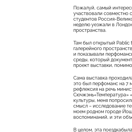
Пожалуй, самый интересн
участвовали совместно 
студентов Россия-Велико
неделю уезжали в Лондо
пространства.
Там был открытый Pablic 
галерейного пространств
и показывали перфомансы
среды, который документ
проект выставки, помимо
Сама выставка проходила
это был перфоманс на 7 
рефлексия на речь минис
Сючжэнь«Температура» «
культуры, меня попросил
смысл – исследование те
моем родном городе Йошк
воспоминаний, и эти об
В целом, эта поездкабыл