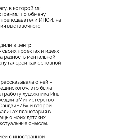
ary, в которой мы
ограммы по обмену
и преподаватели ИПСИ, на
ия выставочного
одили в центр
 своих проектах и идеях
а разность ментальной
ену галереи как основной
 рассказывала о ней –
единского», это была
ал работу художника Инь
оездки вМинистерство
«СэндвиЧ/Б» и второй
валинах планетария в
вещью моих детских
кстуальные смыслы.
ией с иностранной