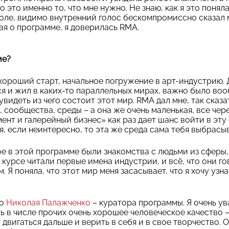
о это именно то, что мне нужно. Не знаю, как я это поняла
оле, видимо внутренний голос бескомпромиссно сказал м
зная о программе, я доверилась RMA.
ие?
 хороший старт, начальное погружение в арт-индустрию. 
ся и жил в каких-то параллельных мирах, важно было воо
видеть из чего состоит этот мир. RMA дал мне, так сказа
 сообщества, среды – а она же очень маленькая, все чер
нт и галерейный бизнес» как раз дает шанс войти в эту 
, если неинтересно, то эта же среда сама тебя выбрасыв
ое в этой программе были знакомства с людьми из сферы,
курсе читали первые имена индустрии, и всё, что они го
 Я поняла, что этот мир меня засасывает, что я хочу узн
ро
Николая Палажченко
– куратора программы. Я очень ув
ь в числе прочих очень хорошее человеческое качество –
 двигаться дальше и верить в себя и в свое творчество. О