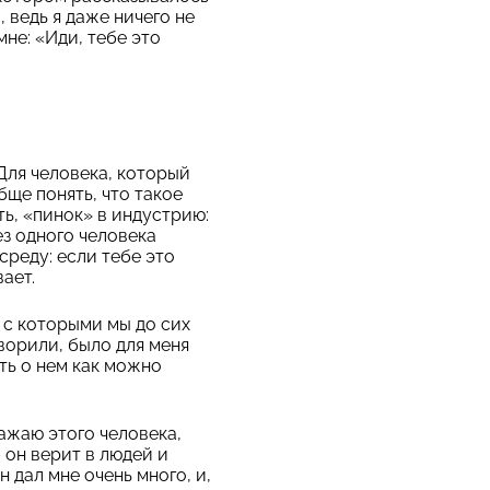
, ведь я даже ничего не
не: «Иди, тебе это
Для человека, который
бще понять, что такое
ть, «пинок» в индустрию:
ез одного человека
среду: если тебе это
ает.
 с которыми мы до сих
ворили, было для меня
ать о нем как можно
ажаю этого человека,
 он верит в людей и
н дал мне очень много, и,