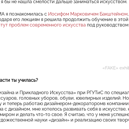
, я бы не нашла смелости дальше заниматься искусством.
MA я познакомилась с
Иосифом Марковичем Бакштейном
одаря его лекциям я решила продолжить обучение в этой 
тут проблем современного искусства
под руководством
«FAKE» exhib
асти ты училась?
изайна и Прикладного Искусства» при РГУТиС
по специа
ссуаров, головных уборов, обуви, ювелирных изделий. Н
у и теперь работаю дизайнером-декораторомв компании
а с дизайном, мне хотелось развивать себя в искусстве, 
миром и делать что-то свое. Я считаю, что у меня успеш
художественной
науки «дизайн» и реализацию своих твор