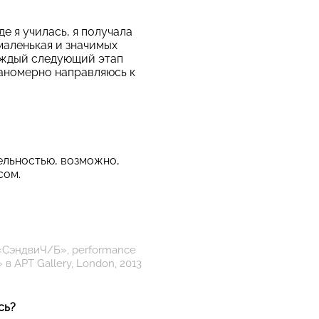
е я училась, я получала
маленькая и значимых
аждый следующий этап
ланомерно направляюсь к
ельностью, возможно,
сом.
«
СэндвиЧ
/
Б
», performance
»
в
APT Gallery, London, 2013
сь?