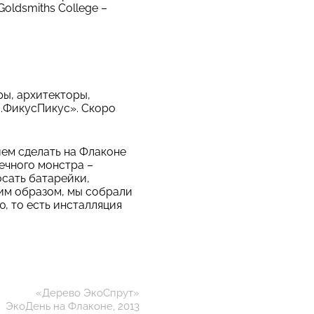
oldsmiths College –
ры, архитекторы,
a
.ФикусПикус». Скоро
ем сделать на Флаконе
ечного монстра –
сать батарейки,
ким образом, мы собрали
, то есть инсталляция
«Дерево ЭкоСпрут»
ЭкоДень на Флаконе, 2013