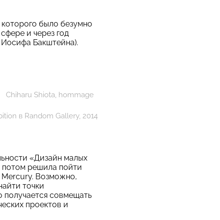
, которого было безумно
сфере и через год
 Иосифа Бакштейна).
Chiharu Shiota, hommage
ition
в
Random Gallery, 2014
льности «Дизайн малых
о потом решила пойти
 Mercury. Возможно,
найти точки
но получается совмещать
ческих
проектов
и