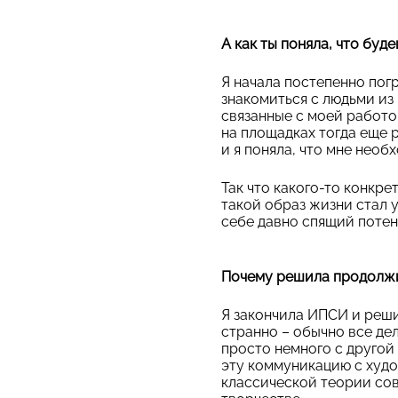
А как ты поняла, что бу
Я начала постепенно погр
знакомиться с людьми из
связанные с моей работо
на площадках тогда еще 
и я поняла, что мне необ
Так что какого-то конкре
такой образ жизни стал 
себе давно спящий потен
Почему решила продолж
Я закончила ИПСИ и реши
странно – обычно все дел
просто немного с другой
эту коммуникацию с худо
классической теории сов