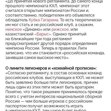
«До принятия нового регламента, до самого конца
прошлого чемпионата КХЛ, чемпионат этот
считался открытым чемпионатом России и,
соответственно, победителем его объявлялся
обладатель
Кубка Гагарина
. То есть теоретически
им мог стать и не российский клуб, а скажем,
минское
«Динамо» или
рижское
, или
казахстанский
«Барыс»
. Однако принятый
на ближайшие три года регламент
предусматривает другой порядок определения
чемпиона России. Теперь в правилах Лиги
записано, что им становится «российская команда,
занявшая самое высокое место».
О лимите легионеров и «хоккейной прописке»:
«Согласно регламенту, в состав основных команд
российских клубов, выступающих в КХЛ, не может
быть заявлено больше пяти легионеров, причем
лишь один из этих пяти может быть вратарем.
Понятно, что такое решение принималось прежде
всего с учетом интересов национальной сборной
России — чем больше игроков с российским
паспортом получат возможность играть
в чемпионате КХЛ, тем шире будет выбор