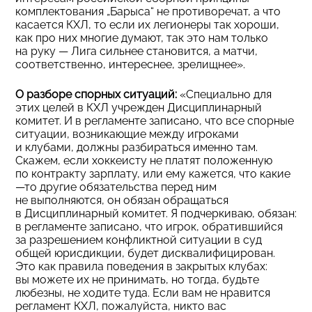
комплектования „Барыса“ не противоречат, а что
касается КХЛ, то если их легионеры так хороши,
как про них многие думают, так это нам только
на руку — Лига сильнее становится, а матчи,
соответственно, интереснее, зрелищнее».
О разборе спорных ситуаций:
«Специально для
этих целей в КХЛ учрежден Дисциплинарный
комитет. И в регламенте записано, что все спорные
ситуации, возникающие между игроками
и клубами, должны разбираться именно там.
Скажем, если хоккеисту не платят положенную
по контракту зарплату, или ему кажется, что какие
—то другие обязательства перед ним
не выполняются, он обязан обращаться
в Дисциплинарный комитет. Я подчеркиваю, обязан:
в регламенте записано, что игрок, обратившийся
за разрешением конфликтной ситуации в суд
общей юрисдикции, будет дисквалифицирован.
Это как правила поведения в закрытых клубах:
вы можете их не принимать, но тогда, будьте
любезны, не ходите туда. Если вам не нравится
регламент КХЛ, пожалуйста, никто вас