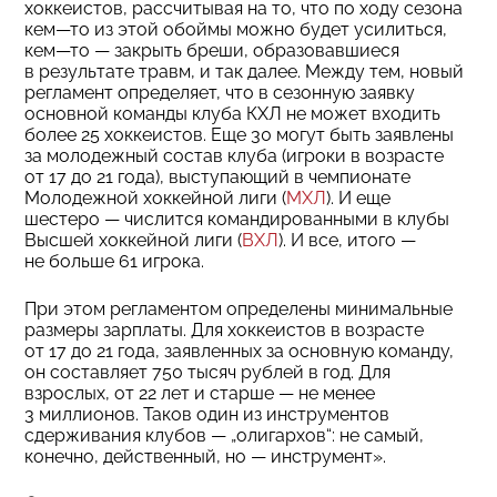
хоккеистов, рассчитывая на то, что по ходу сезона
кем—то из этой обоймы можно будет усилиться,
кем—то — закрыть бреши, образовавшиеся
в результате травм, и так далее. Между тем, новый
регламент определяет, что в сезонную заявку
основной команды клуба КХЛ не может входить
более 25 хоккеистов. Еще 30 могут быть заявлены
за молодежный состав клуба (игроки в возрасте
от 17 до 21 года), выступающий в чемпионате
Молодежной хоккейной лиги (
МХЛ
). И еще
шестеро — числится командированными в клубы
Высшей хоккейной лиги (
ВХЛ
). И все, итого —
не больше 61 игрока.
При этом регламентом определены минимальные
размеры зарплаты. Для хоккеистов в возрасте
от 17 до 21 года, заявленных за основную команду,
он составляет 750 тысяч рублей в год. Для
взрослых, от 22 лет и старше — не менее
3 миллионов. Таков один из инструментов
сдерживания клубов — „олигархов“: не самый,
конечно, действенный, но — инструмент».