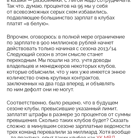
в казаки — разбойники, с Лигой надо сотрудничать.
Так что, думаю, процентов на 95 мы у себя
от всевозможных серых схем избавились,
подавляющее большинство зарплат в клубах
платят «в белую».
Впрочем, оговорюсь: в полной мере ограничение
по зарплате в 900 миллионов рублей начнет
действовать только начиная с сезона 2013/14.
Следующий сезон в этом смысле станет
переходным. Мы пошли на это, учтя доводы
владельцев и менеджеров некоторых клубов,
которые объяснили, что у них уже имеется энное
количество очень крупных контрактов,
заключенных на два года вперед, и объявлять
по ним дефолт они не могут.
Соответственно, было решено, что в будущем
сезоне клубы, превысившие указанный лимит,
заплатят штрафы в размере 30 процентов от суммы
превышения. Сколько таких клубов будет? Сказать
сложно: в минувшем сезоне зарплатные ведомости
трех команд перевалили за миллиард. Хотя вообще
—то практика, опыт таких клубов как
ХК МВД
,