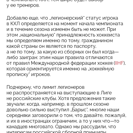
у ее тренеров.
Добавлю еще, что „легионерский“ статус игрока
в КХЛ определяется на момент начала чемпионата
и в течение сезона изменен быть не может. При
этом „национальную“ принадлежность хоккеиста
мы определяем именно по тому, гражданином
какой страны он является по паспорту,
а не по тому, за какую из сборных он был когда—
либо заигран: этим наши правила отличаются
от правил Международной федерации хоккея (
IIHF
),
которая ориентируется именно на „хоккейную
прописку“ игроков.
Подчеркну, что лимит легионеров
не распространяется на выступающие в Лиге
не российские клубы. Хотя предложения такие
звучали: когда, например, в прошлом сезоне
довольно сильно выступил „Барыс“, многие наши
середняки заговорили о том, что давайте, пожалуй,
и их в иностранцах ограничим, а то у них что—то
канадцев многовато. Однако мы рассудили, что
интересам российской сборной принципы