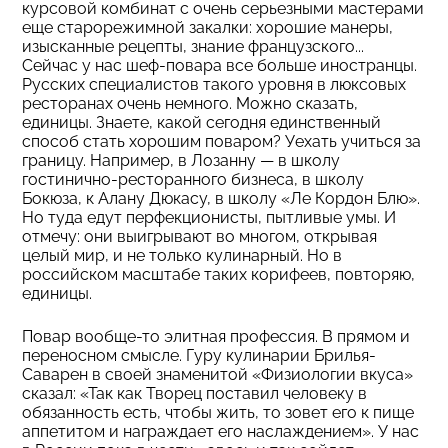
курсовой комбинат с очень серьезными мастерами
еще старорежимной закалки: хорошие манеры,
изысканные рецепты, знание французского...
Сейчас у нас шеф-повара все больше иностранцы.
Русских специалистов такого уровня в люксовых
ресторанах очень немного. Можно сказать,
единицы. Знаете, какой сегодня единственный
способ стать хорошим поваром? Уехать учиться за
границу. Например, в Лозанну — в школу
гостинично-ресторанного бизнеса, в школу
Бокюза, к Алану Дюкасу, в школу «Ле Кордон Блю».
Но туда едут перфекционисты, пытливые умы. И
отмечу: они выигрывают во многом, открывая
целый мир, и не только кулинарный. Но в
российском масштабе таких корифеев, повторяю,
единицы.
Повар вообще-то элитная профессия. В прямом и
переносном смысле. Гуру кулинарии Брилья-
Саварен в своей знаменитой «Физиологии вкуса»
сказал: «Так как Творец поставил человеку в
обязанность есть, чтобы жить, то зовет его к пище
аппетитом и награждает его наслаждением». У нас