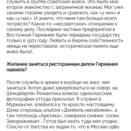
служить в группе советских войск. Это было мое
второе знакомство с заграничной жизнью. Мог уже
своими глазами увидеть и сравнить, как «у них» и
как «у нас». И знаете, что меня там больше всего
потрясло? Какое-то «несоветское» отношение к
своему делу. Последние частные предприятия в
Восточной Германии были переданы государству
только в 1971 году. Любить и беречь собственность
немцы не переставали, историческая память еще
жива была!..
Желание заняться ресторанным делом Германия
навеяла?
После службы в армии я вообще не знал, чем
заняться. Хотел даже завербоваться на север, на
Шпицберген. Романтика влекла, одноклассник
фотографии оттуда присылал. Я служил в
Мурманске, влюбился в те края по-настоящему.
Дома откроешь альбом «Дембель неизбежен», а
там теплоход «Арктика», северное сияние, сопки.
Завораживает... Готов был ехать туда кем угодно.
Спасло от бегства ко льдам то, что в Москве 1980