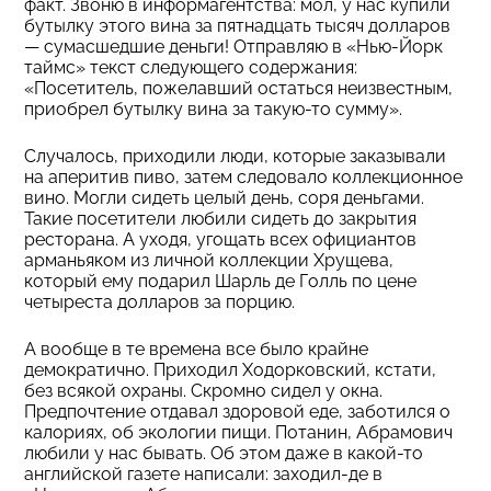
факт. Звоню в информагентства: мол, у нас купили
бутылку этого вина за пятнадцать тысяч долларов
— сумасшедшие деньги! Отправляю в «Нью-Йорк
таймс» текст следующего содержания:
«Посетитель, пожелавший остаться неизвестным,
приобрел бутылку вина за такую-то сумму».
Случалось, приходили люди, которые заказывали
на аперитив пиво, затем следовало коллекционное
вино. Могли сидеть целый день, соря деньгами.
Такие посетители любили сидеть до закрытия
ресторана. А уходя, угощать всех официантов
арманьяком из личной коллекции Хрущева,
который ему подарил Шарль де Голль по цене
четыреста долларов за порцию.
А вообще в те времена все было крайне
демократично. Приходил Ходорковский, кстати,
без всякой охраны. Скромно сидел у окна.
Предпочтение отдавал здоровой еде, заботился о
калориях, об экологии пищи. Потанин, Абрамович
любили у нас бывать. Об этом даже в какой-то
английской газете написали: заходил-де в