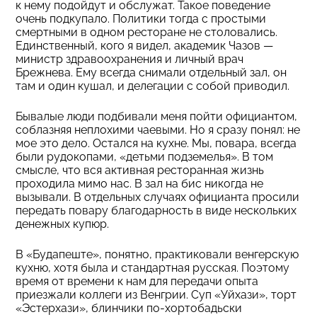
к нему подойдут и обслужат. Такое поведение
очень подкупало. Политики тогда с простыми
смертными в одном ресторане не столовались.
Единственный, кого я видел, академик Чазов —
министр здравоохранения и личный врач
Брежнева. Ему всегда снимали отдельный зал, он
там и один кушал, и делегации с собой приводил.
Бывалые люди подбивали меня пойти официантом,
соблазняя неплохими чаевыми. Но я сразу понял: не
мое это дело. Остался на кухне. Мы, повара, всегда
были рудокопами, «детьми подземелья». В том
смысле, что вся активная ресторанная жизнь
проходила мимо нас. В зал на бис никогда не
вызывали. В отдельных случаях официанта просили
передать повару благодарность в виде нескольких
денежных купюр.
В «Будапеште», понятно, практиковали венгерскую
кухню, хотя была и стандартная русская. Поэтому
время от времени к нам для передачи опыта
приезжали коллеги из Венгрии. Суп «Уйхази», торт
«Эстерхази», блинчики по-хортобадьски