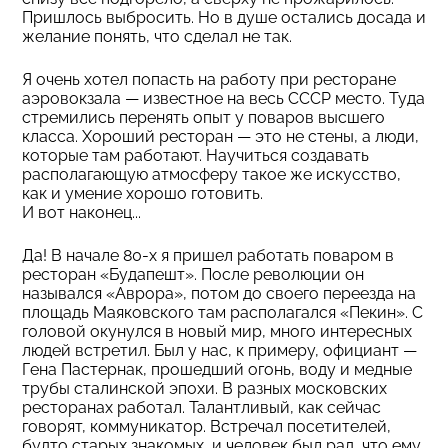
Пришлось выбросить. Но в душе остались досада и
желание понять, что сделал не так.
Я очень хотел попасть на работу при ресторане
аэровокзала — известное на весь СССР место. Туда
стремились перенять опыт у поваров высшего
класса. Хороший ресторан — это не стены, а люди,
которые там работают. Научиться создавать
располагающую атмосферу такое же искусство,
как и умение хорошо готовить.
И вот наконец...
Да! В начале 80-х я пришел работать поваром в
ресторан «Будапешт». После революции он
назывался «Аврора», потом до своего переезда на
площадь Маяковского там располагался «Пекин». С
головой окунулся в новый мир, много интересных
людей встретил. Был у нас, к примеру, официант —
Гена Пастернак, прошедший огонь, воду и медные
трубы сталинской эпохи. В разных московских
ресторанах работал. Талантливый, как сейчас
говорят, коммуникатор. Встречал посетителей,
будто старых знакомых, и человек был рад, что ему