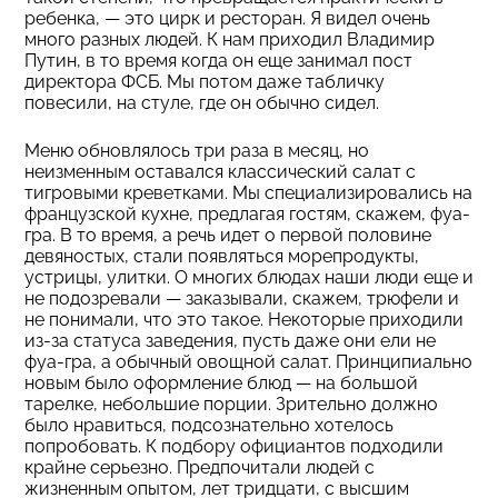
ребенка, — это цирк и ресторан. Я видел очень
много разных людей. К нам приходил Владимир
Путин, в то время когда он еще занимал пост
директора ФСБ. Мы потом даже табличку
повесили, на стуле, где он обычно сидел.
Меню обновлялось три раза в месяц, но
неизменным оставался классический салат с
тигровыми креветками. Мы специализировались на
французской кухне, предлагая гостям, скажем, фуа-
гра. В то время, а речь идет о первой половине
девяностых, стали появляться морепродукты,
устрицы, улитки. О многих блюдах наши люди еще и
не подозревали — заказывали, скажем, трюфели и
не понимали, что это такое. Некоторые приходили
из-за статуса заведения, пусть даже они ели не
фуа-гра, а обычный овощной салат. Принципиально
новым было оформление блюд — на большой
тарелке, небольшие порции. Зрительно должно
было нравиться, подсознательно хотелось
попробовать. К подбору официантов подходили
крайне серьезно. Предпочитали людей с
жизненным опытом, лет тридцати, с высшим