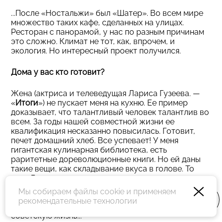
...После «Ностальжи» был «Шатер». Во всем мире
множество таких кафе, сделанных на улицах.
Ресторан с панорамой, у нас по разным причинам
это сложно. Климат не тот, как, впрочем, и
экология. Но интересный проект получился.
Дома у вас кто готовит?
Жена (актриса и телеведущая Лариса Гузеева. —
«
Итоги
») не пускает меня на кухню. Ее пример
доказывает, что талантливый человек талантлив во
всем. За годы нашей совместной жизни ее
квалификация несказанно повысилась. Готовит,
печет домашний хлеб. Все успевает! У меня
гигантская кулинарная библиотека, есть
раритетные дореволюционные книги. Но ей даны
такие вещи, как складывание вкуса в голове. То
есть Лариса заранее знает, что от соединения
каких-то ингредиентов в итоге получится. Я так не
Мы собираем файлы cookie и применяем
умею. Она как-то приготовила тефтели с соусом по
рекомендательные технологии
рецептам XIX века, адаптированным под нашу
советскую жизнь...