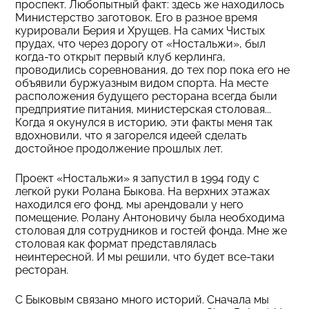
проспект. Любопытный факт: здесь же находилось
Министерство заготовок. Его в разное время
курировали Берия и Хрущев. На самих Чистых
прудах, что через дорогу от «Ностальжи», был
когда-то открыт первый клуб керлинга,
проводились соревнования, до тех пор пока его не
объявили буржуазным видом спорта. На месте
расположения будущего ресторана всегда были
предприятие питания, министерская столовая...
Когда я окунулся в историю, эти факты меня так
вдохновили, что я загорелся идеей сделать
достойное продолжение прошлых лет.
Проект «Ностальжи» я запустил в 1994 году с
легкой руки Ролана Быкова. На верхних этажах
находился его фонд, мы арендовали у него
помещение. Ролану Антоновичу была необходима
столовая для сотрудников и гостей фонда. Мне же
столовая как формат представлялась
неинтересной. И мы решили, что будет все-таки
ресторан.
С Быковым связано много историй. Сначала мы