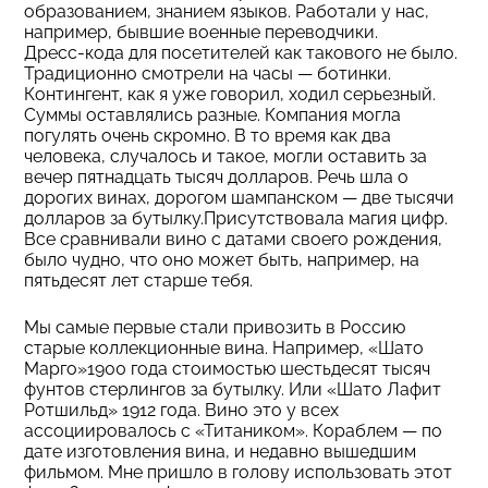
образованием, знанием языков. Работали у нас,
например, бывшие военные переводчики.
Дресс-кода для посетителей как такового не было.
Традиционно смотрели на часы — ботинки.
Контингент, как я уже говорил, ходил серьезный.
Суммы оставлялись разные. Компания могла
погулять очень скромно. В то время как два
человека, случалось и такое, могли оставить за
вечер пятнадцать тысяч долларов. Речь шла о
дорогих винах, дорогом шампанском — две тысячи
долларов за бутылку.Присутствовала магия цифр.
Все сравнивали вино с датами своего рождения,
было чудно, что оно может быть, например, на
пятьдесят лет старше тебя.
Мы самые первые стали привозить в Россию
старые коллекционные вина. Например, «Шато
Марго»1900 года стоимостью шестьдесят тысяч
фунтов стерлингов за бутылку. Или «Шато Лафит
Ротшильд» 1912 года. Вино это у всех
ассоциировалось с «Титаником». Кораблем — по
дате изготовления вина, и недавно вышедшим
фильмом. Мне пришло в голову использовать этот