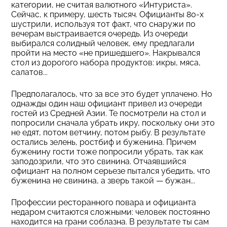
категории, не считая валютного «Интуриста».
Сейчас, к примеру, шесть тысяч. Официанты 80-х
шустрили, используя тот факт, что снаружи по
вечерам выстраивается очередь. Из очереди
выбирался солидный человек, ему предлагали
пройти на место «не пришедшего». Накрывался
стол из дорогого набора продуктов: икры, мяса,
салатов...
Предполагалось, что за все это будет уплачено. Но
однажды один наш официант привел из очереди
гостей из Средней Азии. Те посмотрели на стол и
попросили сначала убрать икру, поскольку они это
не едят, потом ветчину, потом рыбу. В результате
остались зелень, ростбиф и буженина. Причем
буженину гости тоже попросили убрать, так как
заподозрили, что это свинина. Отчаявшийся
официант на полном серьезе пытался убедить, что
буженина не свинина, а зверь такой — бужан...
Профессии ресторанного повара и официанта
недаром считаются сложными: человек постоянно
находится на грани соблазна. В результате ты сам