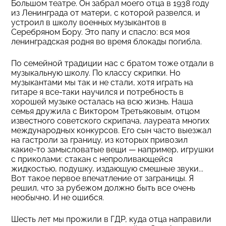
Большом театре. Он забрал моего отца в 1938 году
из Ленинграда от матери, с которой развелся, и
устроил в школу военных музыкантов в
Серебряном Бору. Это папу и спасло: вся моя
ленинградская родня во время блокады погибла.
По семейной традиции нас с братом тоже отдали в
музыкальную школу. По классу скрипки. Но
музыкантами мы так и не стали, хотя играть на
гитаре я все-таки научился и потребность в
хорошей музыке осталась на всю жизнь. Наша
семья дружила с Виктором Третьяковым, отцом
известного советского скрипача, лауреата многих
международных конкурсов. Его сын часто выезжал
на гастроли за границу, из которых привозил
какие-то замысловатые вещи — например, игрушки
с приколами: стакан с непроливающейся
жидкостью, подушку, издающую смешные звуки...
Вот такое первое впечатление от заграницы. Я
решил, что за рубежом должно быть все очень
необычно. И не ошибся.
Шесть лет мы прожили в ГДР, куда отца направили