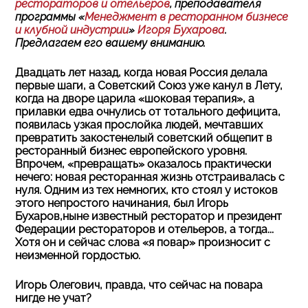
рестораторов и отельеров
, преподавателя
программы «
Менеджмент в ресторанном бизнесе
и клубной индустрии
»
Игоря Бухарова
.
Предлагаем его вашему вниманию.
Двадцать лет назад, когда новая Россия делала
первые шаги, а Советский Союз уже канул в Лету,
когда на дворе царила «шоковая терапия», а
прилавки едва очнулись от тотального дефицита,
появилась узкая прослойка людей, мечтавших
превратить закостенелый советский общепит в
ресторанный бизнес европейского уровня.
Впрочем, «превращать» оказалось практически
нечего: новая ресторанная жизнь отстраивалась с
нуля. Одним из тех немногих, кто стоял у истоков
этого непростого начинания, был Игорь
Бухаров,ныне известный ресторатор и президент
Федерации рестораторов и отельеров, а тогда...
Хотя он и сейчас слова «я повар» произносит с
неизменной гордостью.
Игорь Олегович, правда, что сейчас на повара
нигде не учат?