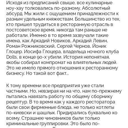
Исходя из предписаний свыше, все кулинарные
ноу-хау толковались по-разному. Абсолютный
абсурд. Мы жили с ощущением принадлежности к
разным удельным княжествам. Большинство из тех,
кто пришел трудиться в ресторанную отрасль в
постсоветское время, никогда там раньше не
работали. Именно в то время зазвучали такие
имена, как Аркадий Новиков, Аркадий Левин,
Роман Рожниковский, Сергей Чернов, Йоник
Глоцер. Иосифа Глоцера, владельца ночного клуба
Dolls, в конце 90-х убили. История непонятная,
якобы собирал компромат на влиятельных людей.
Это не имело прямого отношения к ресторанному
бизнесу. Но такой вот факт...
К тому времени все предприятия уже стали
частными. Но, невзирая ни на что, нам по-прежнему
пытались навязать работу по общему сборнику
рецептур. В то время как у каждого ресторатора
были свои фирменные блюда, не только котлеты
по-киевски и шашлык. Придирались буквально ко
всему. Страшнее чиновников были только
криминальные группировки. Это было по-