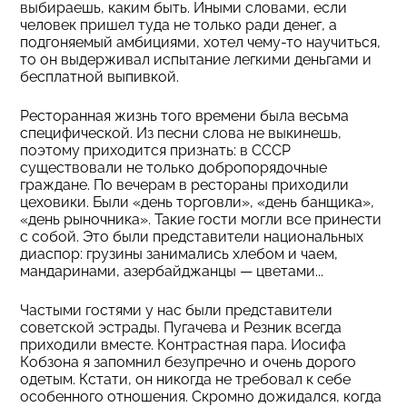
выбираешь, каким быть. Иными словами, если
человек пришел туда не только ради денег, а
подгоняемый амбициями, хотел чему-то научиться,
то он выдерживал испытание легкими деньгами и
бесплатной выпивкой.
Ресторанная жизнь того времени была весьма
специфической. Из песни слова не выкинешь,
поэтому приходится признать: в СССР
существовали не только добропорядочные
граждане. По вечерам в рестораны приходили
цеховики. Были «день торговли», «день банщика»,
«день рыночника». Такие гости могли все принести
с собой. Это были представители национальных
диаспор: грузины занимались хлебом и чаем,
мандаринами, азербайджанцы — цветами...
Частыми гостями у нас были представители
советской эстрады. Пугачева и Резник всегда
приходили вместе. Контрастная пара. Иосифа
Кобзона я запомнил безупречно и очень дорого
одетым. Кстати, он никогда не требовал к себе
особенного отношения. Скромно дожидался, когда