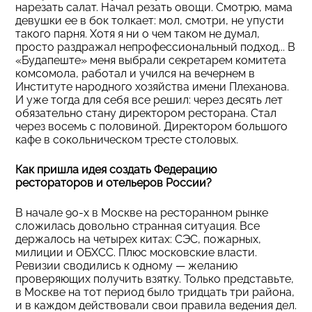
нарезать салат. Начал резать овощи. Смотрю, мама
девушки ее в бок толкает: мол, смотри, не упусти
такого парня. Хотя я ни о чем таком не думал,
просто раздражал непрофессиональный подход... В
«Будапеште» меня выбрали секретарем комитета
комсомола, работал и учился на вечернем в
Институте народного хозяйства имени Плеханова.
И уже тогда для себя все решил: через десять лет
обязательно стану директором ресторана. Стал
через восемь с половиной. Директором большого
кафе в сокольническом тресте столовых.
Как пришла идея создать Федерацию
рестораторов и отельеров России?
В начале 90-х в Москве на ресторанном рынке
сложилась довольно странная ситуация. Все
держалось на четырех китах: CЭС, пожарных,
милиции и ОБХСС. Плюс московские власти.
Ревизии сводились к одному — желанию
проверяющих получить взятку. Только представьте,
в Москве на тот период было тридцать три района,
и в каждом действовали свои правила ведения дел.