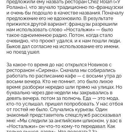
предложили ему назвать ресторан Chez Rolan («У
Ролана»), что звучало традиционно по-французски
и очень бы подошло в качестве названия. Поначалу
предложение его не вдохновило. В результате
прижился другой вариант: французы разрешили
нам использовать слово «Ностальжи» — было
такое одноименное радио. Потом, когда стало
очевидно, что проект удался, и к нам пошли люди,
Быков дал согласие на использование его имени,
но поезд ушел.
За какое-то время до нас открылся Новиков с
рестораном «Сирена». Сначала мы собирались
работать по расписанию кафе — с восьми утра до
восьми вечера. Кто не помнит, это было лихое
время: разборки нередко шли прямо на улицах. Но
буквально через две недели мы закрывались в
девять вечера, потом за полночь. Еда — это мода,
кто-то услышал, пришел попробовать. У нас отбоя
от гостей не было. Случались курьезы. Один
знакомый представитель спецслужб рассказывал
мне: «Мы следили за английским шпионом, у вас в
«Ностальжи» он что-то кому-то передавал. Как
только вышел, взяли». Что поделать? За