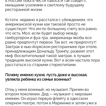
в России пока в чести «авось и так сойдет»,
меньшими усилиями к светлому будущему
ресторанной жизни.
Кстати, недавно я расстался с убеждением, что
американской кухни как таковой просто не
существует. Что им по большому счету все равно,
что есть. Мол, если будет выбор между
гамбургером и фуа-гра, американцы якобы все
равно предпочтут первое. Так вот, не предпочтут!
Завтрак в нью-йоркском ресторанчике при отеле,
принадлежащем Дональду Трампу, развеял этот
миф. Восхитительный такой завтрак, в лучших
традициях высокой кухни. Вот и всем настала пора
расстаться со старыми стереотипами.
Почему именно кухня, пусть даже и высокая,
увлекла ребенка из семьи военных?
Отец у меня военный, но музыкант. Причем во
втором поколении. Дед — музыкант с мировым
именем. Он играл первую флейту в одесском
оперном театре, потом в Мариинке и затем уже в