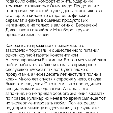
года было очень комфортно жить. Ударными
темпами готовились к Олимпиаде. Представьте:
город сияет чистотой, тунеядцев-алкоголиков за
сто первый километр отправили, финский
сервелат и фанта в обычных продуктовых
магазинах, а не только в валютных «Березках»!
Даже пакеты с ковбоем Мальборо в руках
прохожих замелькали.
Как раз в это время меня познакомили с
завотделом торговли и общественного питания
одной крупной газеты Константином
Александровичем Елютиным. Вот он меня и убедил
пойти работать в общепит, сказав примерное
следующее: «Через пять лет будет плохо с
продуктами, а через десять лет наступит полный
крах». Много лет спустя я спросил у него, откуда
были эти сведения. Он ответил, что проводились
специальные исследования... А тогда я это
запомнил, но не придал особого значения. Сказать
по правде, кулинар из меня в то время был еще тот,
но экспериментировать любил. Помню, решил
поджарить яичницу из десяти яиц, в результате
снизу все подгорело, а сверху не прожарилось.