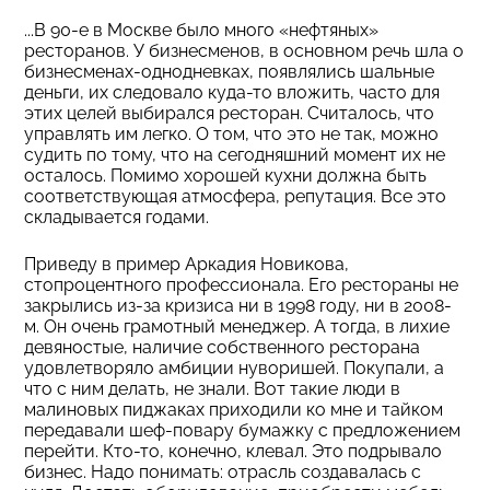
...В 90-е в Москве было много «нефтяных»
ресторанов. У бизнесменов, в основном речь шла о
бизнесменах-однодневках, появлялись шальные
деньги, их следовало куда-то вложить, часто для
этих целей выбирался ресторан. Считалось, что
управлять им легко. О том, что это не так, можно
судить по тому, что на сегодняшний момент их не
осталось. Помимо хорошей кухни должна быть
соответствующая атмосфера, репутация. Все это
складывается годами.
Приведу в пример Аркадия Новикова,
стопроцентного профессионала. Его рестораны не
закрылись из-за кризиса ни в 1998 году, ни в 2008-
м. Он очень грамотный менеджер. А тогда, в лихие
девяностые, наличие собственного ресторана
удовлетворяло амбиции нуворишей. Покупали, а
что с ним делать, не знали. Вот такие люди в
малиновых пиджаках приходили ко мне и тайком
передавали шеф-повару бумажку с предложением
перейти. Кто-то, конечно, клевал. Это подрывало
бизнес. Надо понимать: отрасль создавалась с