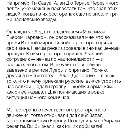
Например, Ги Савуа, Алан Дю Тернье. Через много
лет ты уже можешь похвастать тем, что знал этих
людей, когда на их ресторанах еще не висели три
мишленовские звезды.
Однажды я обедал с владельцем «Максима»
Пьером Карденом, он рассказывал мне, что во
время Второй мировой войны ресторан прятал
свои вина. Немцы реквизировали вино как ценный
продукт. К ним в ресторан пришел бывший
сотрудник — немец по национальности — и
рассказал об этом. В результате все было
вывезено в регион Луары и спрятано. Помню,
другая знаменитость — Алан Дю Тернье — в знак
того, что к нему приехали русские, взялся угостить
нас водкой. Подали граппу — «белый арманьяк»,
как он ее называл. Для понимающих в водке
ситуация немного комичная...
Мы, ветераны отечественного ресторанного
движения, тогда открывали для себя Запад,
гастрономическую Европу. По крупицам собирали
рецепты. Вы бы знали, как мы их добывали!