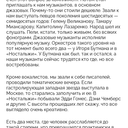
приглашать к нам музыкантов, в основном
джазовых. Почему-то они стоили дешевле. Звали к
нам выступать певцов поколения шестидесятых —
семидесятых годов: Гелену Великанову, Тамару
Миансарову, Капитолину Лазаренко. Народ шел их
слушать. Пели, кстати, только живьем, без всяких
фонограмм. Джазовые музыканты исполняли
популярную музыку. Оркестров такого уровня на
тот момент было всего два — у Игоря Бутмана и в
«Ностальжи». У Бутмана как был, так и остался, а
наши музыканты сейчас трудятся кто где, но все
востребованы.
Кроме вокалистов, мы звали к себе писателей,
проводили тематические вечера. Если
гастролирующая западная звезда выступала в
Москве, то старались заполучить и ее. В
«Ностальжи» побывали Эдди Гомес, Дэни Чемберс
и другие. С высоты прошедших лет скажу, что все
выглядело очень креативно.
Есть два места, где человек расслабляется до
такой степени, что превращается практически в