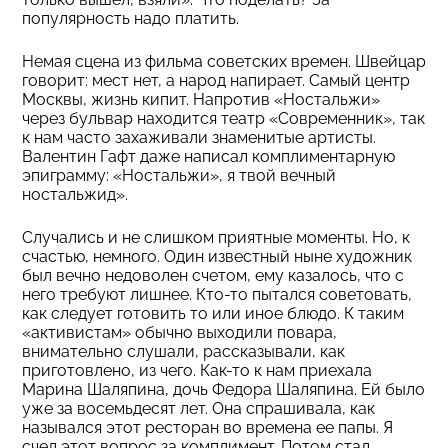
популярность надо платить.
Немая сцена из фильма советских времен. Швейцар
говорит: мест нет, а народ напирает. Самый центр
Москвы, жизнь кипит. Напротив «Ностальжи»
через бульвар находится театр «Современник», так
к нам часто захаживали знаменитые артисты.
Валентин Гафт даже написал комплиментарную
эпиграмму: «Ностальжи», я твой вечный
ностальжид».
Случались и не слишком приятные моменты. Но, к
счастью, немного. Один известный ныне художник
был вечно недоволен счетом, ему казалось, что с
него требуют лишнее. Кто-то пытался советовать,
как следует готовить то или иное блюдо. К таким
«активистам» обычно выходили повара,
внимательно слушали, рассказывали, как
приготовлено, из чего. Как-то к нам приехала
Марина Шаляпина, дочь Федора Шаляпина. Ей было
уже за восемьдесят лет. Она спрашивала, как
назывался этот ресторан во времена ее папы. Я
счел этот вопрос за комплимент. Потом стал