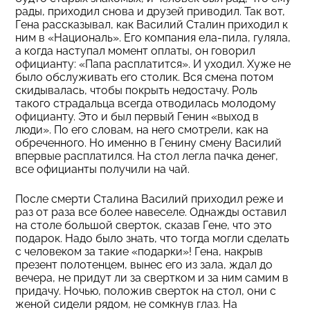
рады, приходил снова и друзей приводил. Так вот,
Гена рассказывал, как Василий Сталин приходил к
ним в «Националь». Его компания ела-пила, гуляла,
а когда наступал момент оплаты, он говорил
официанту: «Папа расплатится». И уходил. Хуже не
было обслуживать его столик. Вся смена потом
скидывалась, чтобы покрыть недостачу. Роль
такого страдальца всегда отводилась молодому
официанту. Это и был первый Генин «выход в
люди». По его словам, на него смотрели, как на
обреченного. Но именно в Генину смену Василий
впервые расплатился. На стол легла пачка денег,
все официанты получили на чай.
После смерти Сталина Василий приходил реже и
раз от раза все более навеселе. Однажды оставил
на столе большой сверток, сказав Гене, что это
подарок. Надо было знать, что тогда могли сделать
с человеком за такие «подарки»! Гена, накрыв
презент полотенцем, вынес его из зала, ждал до
вечера, не придут ли за свертком и за ним самим в
придачу. Ночью, положив сверток на стол, они с
женой сидели рядом, не сомкнув глаз. На