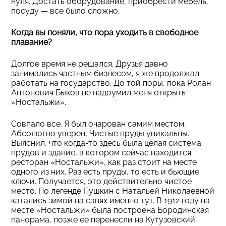
нуля. Достать оборудование, приобрести мебель,
посуду — все было сложно.
Когда вы поняли, что пора уходить в свободное
плавание?
Долгое время не решался. Друзья давно
занимались частным бизнесом, я же продолжал
работать на государство. До той поры, пока Ролан
Антонович Быков не надоумил меня открыть
«Ностальжи».
Совпало все. Я был очарован самим местом.
Абсолютно уверен, Чистые пруды уникальны.
Выяснил, что когда-то здесь была целая система
прудов и здание, в котором сейчас находится
ресторан «Ностальжи», как раз стоит на месте
одного из них. Раз есть пруды, то есть и бьющие
ключи. Получается, это действительно чистое
место. По легенде Пушкин с Натальей Николаевной
катались зимой на санях именно тут. В 1912 году на
месте «Ностальжи» была построена Бородинская
панорама, позже ее перенесли на Кутузовский