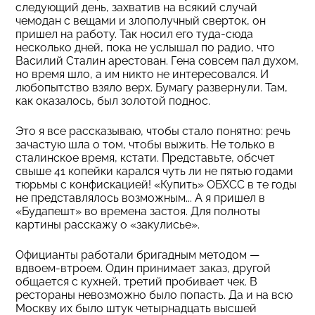
следующий день, захватив на всякий случай
чемодан с вещами и злополучный сверток, он
пришел на работу. Так носил его туда-сюда
несколько дней, пока не услышал по радио, что
Василий Сталин арестован. Гена совсем пал духом,
но время шло, а им никто не интересовался. И
любопытство взяло верх. Бумагу развернули. Там,
как оказалось, был золотой поднос.
Это я все рассказываю, чтобы стало понятно: речь
зачастую шла о том, чтобы выжить. Не только в
сталинское время, кстати. Представьте, обсчет
свыше 41 копейки карался чуть ли не пятью годами
тюрьмы с конфискацией! «Купить» ОБХСС в те годы
не представлялось возможным... А я пришел в
«Будапешт» во времена застоя. Для полноты
картины расскажу о «закулисье».
Официанты работали бригадным методом —
вдвоем-втроем. Один принимает заказ, другой
общается с кухней, третий пробивает чек. В
рестораны невозможно было попасть. Да и на всю
Москву их было штук четырнадцать высшей