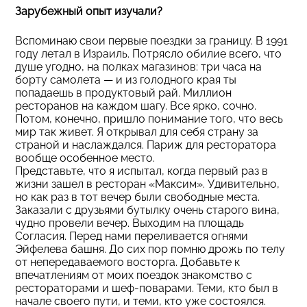
Зарубежный опыт изучали?
Вспоминаю свои первые поездки за границу. В 1991
году летал в Израиль. Потрясло обилие всего, что
душе угодно, на полках магазинов: три часа на
борту самолета — и из голодного края ты
попадаешь в продуктовый рай. Миллион
ресторанов на каждом шагу. Все ярко, сочно.
Потом, конечно, пришло понимание того, что весь
мир так живет. Я открывал для себя страну за
страной и наслаждался. Париж для ресторатора
вообще особенное место.
Представьте, что я испытал, когда первый раз в
жизни зашел в ресторан «Максим». Удивительно,
но как раз в тот вечер были свободные места.
Заказали с друзьями бутылку очень старого вина,
чудно провели вечер. Выходим на площадь
Согласия. Перед нами переливается огнями
Эйфелева башня. До сих пор помню дрожь по телу
от непередаваемого восторга. Добавьте к
впечатлениям от моих поездок знакомство с
рестораторами и шеф-поварами. Теми, кто был в
начале своего пути, и теми, кто уже состоялся.